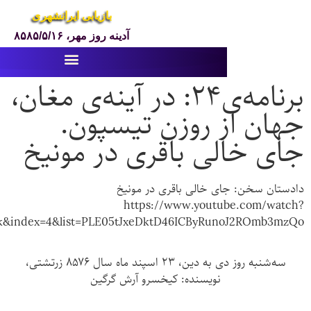
بازیابی ایرانشهری
آدینه روز مهر، ۸۵۸۵/۵/۱۶
برنامه‌ی۲۴: در آینه‌ی مغان،
 روزن تیسپون.
ی باقری در مونیخ
ی خالی باقری در مونیخ
https://www.youtu
v=AFWfpUdtbDk&index=4&list=PLE05tJxeDktD46ICByRu
سه‌شنبه روز دی به دین، ۲۳ اسپند ماه سال ۸۵۷۶ زرتشتی،
نویسنده:
کیخسرو آرش گرگین