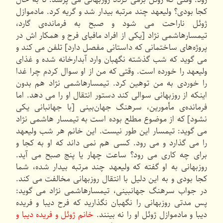
کجا بودی؟ ولیعهد چند مرتبه بیدار شد و گریه کرد. مادموازل
ژوئل ناراحت می شود و صبح به فرمانده‌ی گارد،
تیمسار‌هاشمی نژاد [یکی از افراد مافیای فرح و همکار اش در
پروژه‌های ساختمانی که داستانی مفصل دارد] تلفن می کند و
می گوید که شب گذشته نگهبان وارد آبدارخانه شده و غذای
ولیعهد را خورده است. وقتی که من از او سوال کردم چرا غدا
را خوردی به من توهین کرد. تیمسار‌هاشمی نژاد هم بدون
اینکه از روزبهانی سوالی کند دستور انتقال او را می دهد. اما
فرمانده‌ی مأمورین، سرهنگ جهان‌بینی [با جهانبانی یکی
نشود] که از موضوع مطلع بوده است به تیمسار هاشمی نژاد
می گوید: تیمسار این طور نیست. این خانم هر شب ولیعهد
را می گذارد و می رود. کسی هم نمی داند که او به کجا و
برای چه کاری می رود؟ ساعت چهار یا پنج صبح می آید.
روزبهانی به او گفته که ولیعهد چند مرتبه بیدار شده، شما
کجا بودی و به این دلیل با انتقال روزبهانی مخالفت می کند.
در جواب سرهنگ جهانبینی، تیمسار‌هاشمی نژاد می گوید:
پس مدتی روزبهانی را نگهبان نگذارید که فرح دیبا و فریده
دیبا و مادموازل ژوئل او را نه بینند.
خانم ژوئل و فریده دیبا و