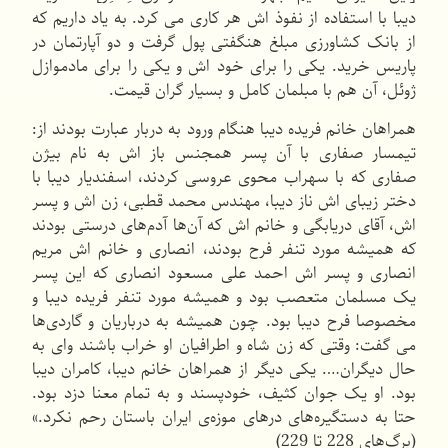
دیبا با استفاده از نفوذ اش هر کاری می کرد. به یاد داریم که
از بانک کشاورزی مبلغ هنگفتی پول گرفت و دو آپارتمان در
پاریس خرید. یکی را برای خود اش و یکی را برای مادموازل
ژوئل، آن هم با مبلمان کامل و بسیار گران قیمت.
همراهان خانم فریده دیبا هنگام ورود به دربار عبارت بودند از:
تیمسار صفاری با آن پسر همجنس باز اش به نام بیژن
صفاری که با سهراب محوی عروسی کردند، اسفندیار دیبا با
دختر زیبای اش ناز دیبا، مهندس محمد قطبی، زن اش و پسر
اش، آقای دریابگی و خانم اش که آن‌ها آدم‌های درستی بودند
که همیشه مورد تنفر فرح بودند، انصاری و خانم اش مریم
انصاری و پسر اش احمد علی مسعود انصاری که این پسر
یک مسلمان متعصب بود و همیشه مورد تنفر فریده دیبا و
مخصوصا فرح دیبا بود. چون همیشه به درباریان و گاردی‌ها
می گفت: وقتی که زن شاه و اطرافیان او خراب باشند وای به
حال دیگران…. یکی دیگر از همراهان خانم دیبا، کامران دیبا
بود. او یک جوان کثیف، خودپسند و به تمام معنا دزد بود.
حتا به دستگیره‌های درهای موزه‌ی ایران باستان رحم نکرد.»
(برگ‌های 228 تا 229)