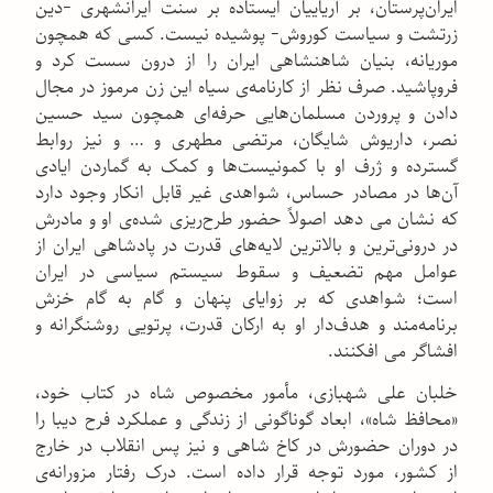
ایران‌پرستان، بر آریاییان ایستاده بر سنت ایرانشهری -دین
زرتشت و سیاست کوروش- پوشیده نیست. کسی که همچون
موریانه، بنیان شاهنشاهی ایران را از درون سست کرد و
فروپاشید. صرف نظر از کارنامه‌ی سیاه این زن مرموز در مجال
دادن و پروردن مسلمان‌هایی حرفه‌ای همچون سید حسین
نصر، داریوش شایگان، مرتضی مطهری و … و نیز روابط
گسترده و ژرف او با کمونیست‌ها و کمک به گماردن ایادی
آن‌ها در مصادر حساس، شواهدی غیر قابل انکار وجود دارد
که نشان می دهد اصولاً حضور طرح‌ریزی شده‌ی او و مادرش
در درونی‌ترین و بالاترین لایه‌های قدرت در پادشاهی ایران از
عوامل مهم تضعیف و سقوط سیستم سیاسی در ایران
است؛ شواهدی که بر زوایای پنهان و گام به گام خزش
برنامه‌مند و هدف‌دار او به ارکان قدرت، پرتویی روشنگرانه و
افشاگر می افکنند.
خلبان علی شهبازی، مأمور مخصوص شاه در کتاب خود،
«محافظ شاه»، ابعاد گوناگونی از زندگی و عملکرد فرح دیبا را
در دوران حضورش در کاخ شاهی و نیز پس انقلاب در خارج
از کشور، مورد توجه قرار داده است. درک رفتار مزورانه‌ی