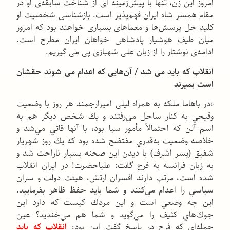
امروز این زن، تنها با پیش‌زمینه ای از شناخت سابقه‌ی او در
مقام همسر شاه ایران فهم‌پذیر است. بازشناسی شخصیت او
کلید حل پرسش‌ها و معماهای بسیاری خواهند بود که امروز
میان طیف هوشیار پادشاهی خواهان ایران مطرح است.
ادامه‌ی نوشتار را از زبان علی شهبازی پی می گیریم.
انقلاب که باید می شد / آن‌هایی که اعدام می شوند حقشان
است بمیرند
«در باهاما ملكه به همراه لیلی اميرارجمند هر روز با وضعيت
وقيحي به كنار ساحل مي‌رفتند و يك شخص ديگر هم به
اسم آلن كه احتمالاً مأمور سيا بود، با آنها قاتي مي‌شد و
خلاصه وضعيت به‌قدري مفتضح شده بود كه يك روز شهريار
شفيق (پسر اشرف) با ديدن اين صحنه بسيار ناراحت شد و
به زبان فرانسه به فرح گفت: علياحضرت! در ايران انقلاب
شده است، مرتب دارند افسران ارتش، هيئت دولت و سران
سياسي را اعدام مي‌كنند و شما بايد حفظ ظاهر بفرماييد.
اين چه وضعي است و اين مردك كيست كه دارد اين
جوك‌هاي كثيف را مي‌گويد و شما هم مي‌خنديد؟ عين
جمله‌اي كه فرح در پاسخ گفت اين بود:
انقلاب كه بايد