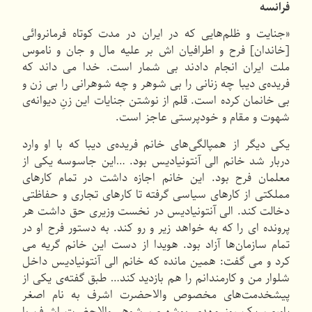
فرانسه
«جنایت و ظلم‌هایی که در ایران در مدت کوتاه فرمانروائی
[خاندان] فرح و اطرافیان اش بر علیه مال و جان و ناموس
ملت ایران انجام دادند بی شمار است. خدا می داند که
فریده‌ی دیبا چه زنانی را بی شوهر و چه شوهرانی را بی زن و
بی خانمان کرده است. قلم از نوشتن جنایات این زنِ دیوانه‌ی
شهوت و مقام و خودپرستی عاجز است.
یکی دیگر از همپالگی‌های خانم فریده‌ی دیبا که با او وارد
دربار شد خانم الی آنتونیادیس بود. …این جاسوسه یکی از
معلمان فرح بود. این خانم اجازه داشت در تمام کارهای
مملکتی از کارهای سیاسی گرفته تا کارهای تجاری و حفاظتی
دخالت کند. الی آنتونیادیس در نخست وزیری حق داشت هر
پرونده ای را که به خواهد زیر و رو کند. به دستور فرح او در
تمام سازمان‌ها آزاد بود. هویدا از دست این خانم گریه می
کرد و می گفت: همین مانده که خانم الی آنتونیادیس داخل
شلوار من و کارمندانم را هم بازدید کند… طبق گفته‌ی یکی از
پیشخدمت‌های مخصوص والاحضرت اشرف به نام اصغر
یاوری، یک روز مهدی بوشهری، شوهر والاحضرت اشرف با