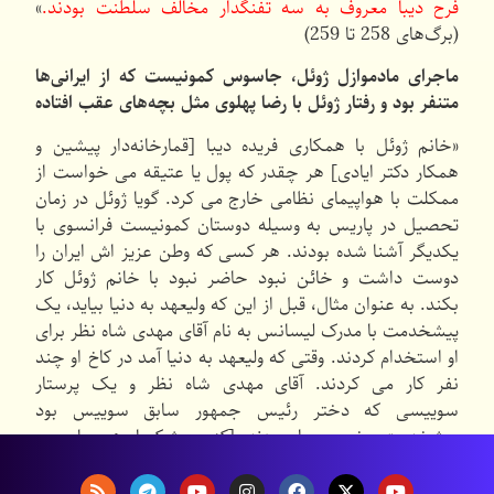
فرح دیبا معروف به سه تفنگدار مخالف سلطنت بودند.
»
(برگ‌های 258 تا 259)
ماجرای مادموازل ژوئل، جاسوس کمونیست که از ایرانی‌ها
متنفر بود و رفتار ژوئل با رضا پهلوی مثل بچه‌های عقب افتاده
«خانم ژوئل با همکاری فریده دیبا [قمارخانه‌دار پیشین و
همکار دکتر ایادی] هر چقدر که پول یا عتیقه می خواست از
ممکلت با هواپیمای نظامی خارج می کرد. گویا ژوئل در زمان
تحصیل در پاریس به وسیله دوستان کمونیست فرانسوی با
یکدیگر آشنا شده بودند. هر کسی که وطن عزیز اش ایران را
دوست داشت و خائن نبود حاضر نبود با خانم ژوئل کار
بکند. به عنوان مثال، قبل از این که ولیعهد به دنیا بیاید، یک
پیشخدمت با مدرک لیسانس به نام آقای مهدی شاه نظر برای
او استخدام کردند. وقتی که ولیعهد به دنیا آمد در کاخ او چند
نفر کار می کردند. آقای مهدی شاه نظر و یک پرستار
سوییسی که دختر رئیس جمهور سابق سوییس بود
پیشخدمت مخصوص او بودند. [که بی شک او هم جاسوس
سوییس بوده است] شاه نظر بسیار با سواد و مؤدب بود، اما
خانم فرح دیبا او را بیرون کرد و خانم ژوئل را از فرانسه آورد تا