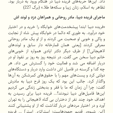
داد. این‌ها حربه‌های فریده دیبا در هنگام ورود به دربار بود.
تظاهر به اسلام، زنان زیبا و سکه‌ها طلا.» (برگ 227)
ماجرای فریده دیبا، مادر روحانی و همراهان دزد و لوند اش
«فریده دیبا ابتدا پیشخدمت‌های خوابگاه را خرید و در اختیار
خود درآورد. به طوری که دائما در خوابگاه پیش شاه از نجابت
و پاکی و خوبی او صحبت می کردند و از او یک مادر روحانی
معرفی کردند [یعنی همان قمارخانه دار سابق و لوندهای
لاهیجانی!] از طرف دیگر دکتر ایادی همواره از خوبی‌های
خانم دیبا سخن می گفت. در نتیجه روز به روز بر نفوذ او در
دربار اضافه می شد و فعالیت خود را گسترش می داد. هر
چه گدا و گرسنه در فامیل اش داشت وارد دربار و دستگاه‌های
دولتی کرد و پست‌های مهم را با حقوق‌های کمرشکن به آن‌ها
واگذار کرد. جالب این بود که یک روز فرح دیبا به مادرش
گفت: چرا آن زمان که ما با فقر و بدبختی زندگی می کردیم
این‌ها فامیل‌های دیبا نبودند؟… فریده دیبا برای رسیدن به
اهداف خود چند نفر از دختران بی گناه لاهیجانی را به تهران
آورد و در اختیار مردهای دربار گذاشت که از او پشتیبانی کنند
[این شیوه‌ی قدیم جهودهاست: استراتژی اِستِر] … فریده