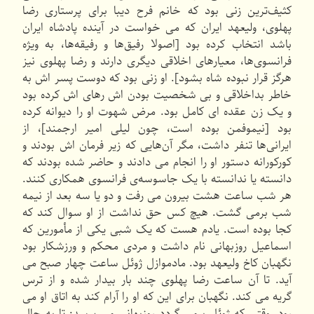
کثیف‌ترین زنی بود که خانم فرح دیبا برای پرستاری رضا
پهلوی، ولیعهد ایران که می خواست در آینده پادشاه ایران
باشد انتخاب کرده بود [اصولا رفیق‌ها و رفیقه‌ها، به ویژه
فرانسوی‌ها، معیارهای اخلاقی دیگری دارند و رضا پهلوی نیز
هرگز قرار نبوده شاه بشود]. او زنی بود که دوست پسر اش به
خاطر بداخلاقی و بی شخصیت بودن اش رهای اش کرده بود
و یک زن عقده ای کامل بود. مرض شهوت او را دیوانه کرده
بود [نیموفمن بوده است، چون لیلی امیر ارجمند]، از
ایرانی‌ها تنفر داشت، مگر آن‌هایی که زیر فرمان اش بودند و
کورکورانه دستور او را انجام می دادند و حاضر شده بودند که
دانسته یا ندانسته با یک جاسوسه‌ی فرانسوی همکاری کنند.
هر شب ساعت هشت بیرون می رفت و دو یا سه بعد از نیمه
شب برمی گشت. هیچ کس حق نداشت از او سوال کند که
کجا بوده است. یادم هست که یک شبی یکی از مأمورین که
اسماعیل روزبهانی نام داشت و مردی محکم و ورزشکار بود
نگهبان کاخ ولیعهد بود. مادموازل ژوئل ساعت چهار صبح می
آید. تا آن ساعت رضا پهلوی چند بار بیدار شده و از ترس
گریه می کند. نگهبان برای این که او را آرام کند به اتاق او می
رود. وقتی که ژوئل برمی گردد روزبهانی می پرسد: تا به حال