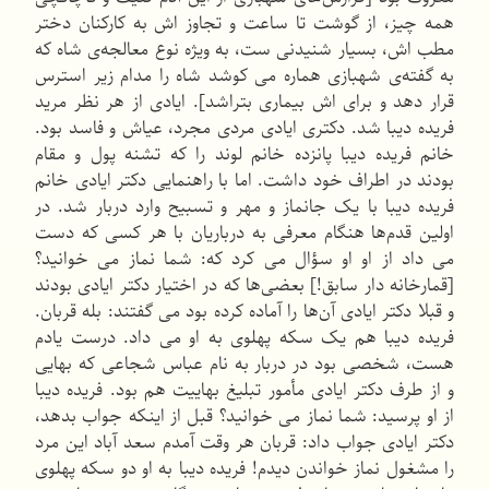
همه چیز، از گوشت تا ساعت و تجاوز اش به کارکنان دختر
مطب اش، بسیار شنیدنی ست، به ویژه نوع معالجه‌ی شاه که
به گفته‌ی شهبازی هماره می کوشد شاه را مدام زیر استرس
قرار دهد و برای اش بیماری بتراشد]. ایادی از هر نظر مرید
فریده دیبا شد. دکتری ایادی مردی مجرد، عیاش و فاسد بود.
خانم فریده دیبا پانزده خانم لوند را که تشنه پول و مقام
بودند در اطراف خود داشت. اما با راهنمایی دکتر ایادی خانم
فریده دیبا با یک جانماز و مهر و تسبیح وارد دربار شد. در
اولین قدم‌ها هنگام معرفی به درباریان با هر کسی که دست
می داد از او او سؤال می کرد که: شما نماز می خوانید؟
[قمارخانه دار سابق!] بعضی‌ها که در اختیار دکتر ایادی بودند
و قبلا دکتر ایادی آن‌ها را آماده کرده بود می گفتند: بله قربان.
فریده دیبا هم یک سکه پهلوی به او می داد. درست یادم
هست، شخصی بود در دربار به نام عباس شجاعی که بهایی
و از طرف دکتر ایادی مأمور تبلیغ بهاییت هم بود. فریده دیبا
از او پرسید: شما نماز می خوانید؟ قبل از اینکه جواب بدهد،
دکتر ایادی جواب داد: قربان هر وقت آمدم سعد آباد این مرد
را مشغول نماز خواندن دیدم! فریده دیبا به او دو سکه پهلوی