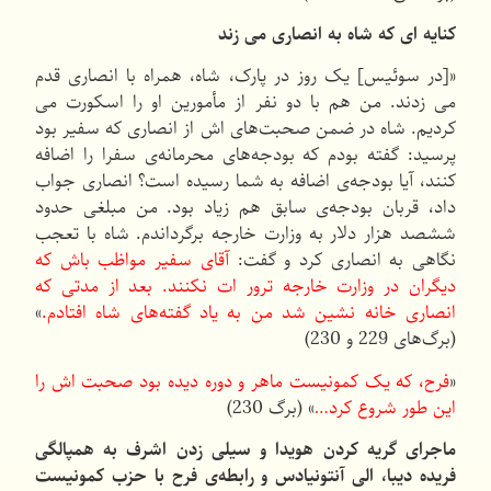
کنایه ای که شاه به انصاری می زند
«[در سوئیس] یک روز در پارک، شاه، همراه با انصاری قدم
می زدند. من هم با دو نفر از مأمورین او را اسکورت می
کردیم. شاه در ضمن صحبت‌های اش از انصاری که سفیر بود
پرسید: گفته بودم که بودجه‌های محرمانه‌ی سفرا را اضافه
کنند، آیا بودجه‌ی اضافه به شما رسیده است؟ انصاری جواب
داد، قربان بودجه‌ی سابق هم زیاد بود. من مبلغی حدود
ششصد هزار دلار به وزارت خارجه برگرداندم. شاه با تعجب
نگاهی به انصاری کرد و گفت:
آقای سفیر مواظب باش که
دیگران در وزارت خارجه ترور ات نکنند. بعد از مدتی که
انصاری خانه نشین شد من به یاد گفته‌های شاه افتادم.
»
(برگ‌های 229 و 230)
«
فرح، که یک کمونیست ماهر و دوره دیده بود صحبت اش را
این طور شروع کرد…
» (برگ 230)
ماجرای گریه کردن هویدا و سیلی زدن اشرف به همپالگی
فریده دیبا، الی آنتونیادس و رابطه‌ی
فرح با حزب کمونیست