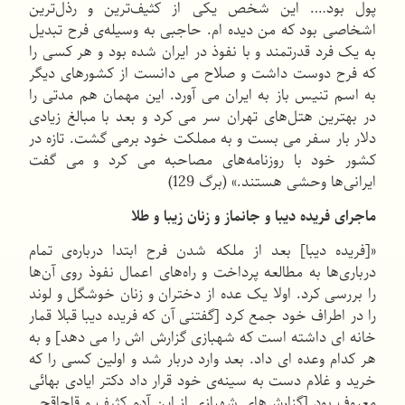
پول بود…. این شخص یکی از کثیف‌ترین و رذل‌ترین
اشخاصی بود که من دیده ام. حاجبی به وسیله‌ی فرح تبدیل
به یک فرد قدرتمند و با نفوذ در ایران شده بود و هر کسی را
که فرح دوست داشت و صلاح می دانست از کشورهای دیگر
به اسم تنیس باز به ایران می آورد. این مهمان هم مدتی را
در بهترین هتل‌های تهران سر می کرد و بعد با مبالغ زیادی
دلار بار سفر می بست و به مملکت خود برمی گشت. تازه در
کشور خود با روزنامه‌های مصاحبه می کرد و می گفت
ایرانی‌ها وحشی هستند.» (برگ 129)
ماجرای فریده دیبا و جانماز و زنان زیبا و طلا
«[فریده دیبا] بعد از ملکه شدن فرح ابتدا درباره‌ی تمام
درباری‌ها به مطالعه پرداخت و راه‌های اعمال نفوذ روی آن‌ها
را بررسی کرد. اولا یک عده از دختران و زنان خوشگل و لوند
را در اطراف خود جمع کرد [گفتنی آن که فریده دیبا قبلا قمار
خانه ای داشته است که شهبازی گزارش اش را می دهد] و به
هر کدام وعده ای داد. بعد وارد دربار شد و اولین کسی را که
خرید و غلام دست به سینه‌ی خود قرار داد دکتر ایادی بهائی
معروف بود [گزارش‌های شهبازی از این آدم کثیف و قاچاقچی