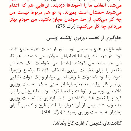
مي‌شد. انقلاب ما را آخوندها دزدیند. آن‌هايي هم كه اعدام
مي‌شوند حقشان است بميرند. به تو هم مربوط نيست من
چه كار مي‌كنم. از حد خودتان تجاوز نكنيد. من خودم بهتر
مي‌دانم چه كار می‌كنم.‌
» (برگ 276)
جلوگیری از نخست وزیری ارتشبد اویسی
«اوضاع پر هرج و مرجی بود، امور از دست همه خارج شده
بود. در دربار، فرح و اطرافیان‌اش جولان می دادند و هر کار
می خواستند می کردند. [شاه] می خواست یک شخص
مقتدر را برای نخست وزیری انتخاب کند تا اوضاع روبه‌راه
شود. بنا بود که دولت شریف امامی برکنار و یک دولت نظامی
بر سر کار بیاید. محمدرضا[شاه] حتی حکم نخست وزیری
غلامعلی اویسی را نوشته و امضا کرده بود، اما فرح آن را پاره
کرد و با تحت فشار گذاشتن شاه، ازهاری به نخست وزیری
منصوب شد. پس از آن دوباره با فشار فرح و کامبیز آتابای
بختیار به نخست وزیری رسید.» (برگ 300)
کثافت‌های قدیمی / غارت کاخ رضاشاه