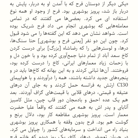
«یکی دیگر از دوستان فرح که با آمدن او به دربار، پایش به
دربار باز شد، پرویز بوشهری بود. فرح از وجود او همه نوع
استفاده ای می کرد. بعضی‌ها می گفتند که در تمامی
معامله‌هایی که بوشهری انجام می داد فرح شریک بوده
است. شواهد نشان می دهد که این گفته‌ها را می شود قبول
کرد. چون این دو نفر [یعنی فرح و بوشهری] حتا سنگ‌ها،
درها، و لوسترهایی را که رضاشاه [بزرگ] برای درست کردن
کاخ سعد آباد از تمام دنیا جمع‌آوری کرده بود و با خون دل و
با زحمات زیاد معمارهای ایرانی، کاخ را درست کرده بود،
فروختند. آن‌ها تبانی کردند و به این بهانه که کاخ‌ها باید در و
پنجره‌های جدید داشته باشند، همه را درآوردند و با هواپیمای
C130 ارتش به فرانسه حمل کردند و به جای آن درهای
عتیقه و قیمتی، درهای قلابی با قیمت‌های گزاف آوردند. بعد
هم یک عده احمق و بادمجان دور قاب چین، مثل کامبیز
آتابای و پدر اش به همه می گفتند که واقعاً علیا حضرت
معمار است. پرویز بوشهری مقاطعه کار بود، دلال برنج و
گوشت هم بود. فرح بدون وقفه با همکاری پرویز بوشهری
بنیاد راه می انداخت و سرمایه‌های کشور را چپاول می کرد.
در جریان تعویض درهای کاخ، یک روز دیدم که خانم فرح