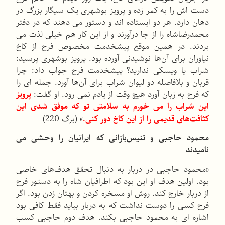
دست اش را به کمر زده و پرویز بوشهری یک سیگار بزرگ در
دهان دارد. هر دو ایستاده اند و دستور می دهند که در دفتر
محمدرضاشاه را از جا درآورند و از این کار هم خیلی لذت می
بردند. در همین موقع پیشخدمت مخصوص فرح از کاخ
نیاوران برای آن‌ها نوشیدنی آورده بود. پرویز بوشهری پرسید:
شراب یا ویسکی ندارید؟ پیشخدمت فرح جواب داد: چرا
قربان و بلافاصله دو لیوان شراب برای آن‌ها آورد. جمله ای را
که فرح به زبان آورد هیچ وقت از یادم نمی رود. او گفت:
پرویز
این شراب را می خورم به سلامتی تو که موفق شدی این
کثافت‌های قدیمی را از این کاخ دور کنی.
» (برگ 220)
محمود حاجبی و تنیس‌بازانی که ایرانیان را وحشی می
نامیدند
«محمود حاجبی در دربار به دنبال تحقق هدف‌های خاصی
بود. اولین هدف او این بود که اطرافیان شاه را به دستور فرح
از دربار خارج کند. روش او مسخره کردن و بهتان زدن بود. اگر
فرح کسی را دوست نداشت که به دربار بیاید فقط کافی بود
اشاره ای به محمود حاجبی بکند. هدف دوم حاجبی کسب