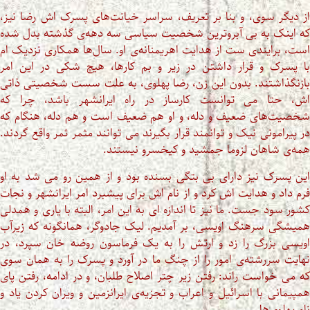
از دیگر سوی، و بنا بر تعریف، سراسر خیانت‌های پسرک اش رضا نیز،
که اینک به بی آبروترین شخصیت سیاسی سه دهه‌ی گذشته بدل شده
است، برایندی ست از هدایت اهریمنانه‌ی او. سال‌ها همکاری نزدیک ام
با پسرک و قرار داشتن در زیر و بم کارها، هیچ شکی در این امر
بازنگذاشتند. بدون این زن، رضا پهلوی، به علت سست شخصیتی ذاتی
اش، حتا می توانست کارساز در راه ایرانشهر باشد، چرا که
شخصیت‌های ضعیف و دله، و او هم ضعیف است و هم دله، هنگام که
در پیرامونی نیک و توانمند قرار بگیرند می توانند مثمر ثمر واقع گردند.
همه‌ی شاهان لزوما جمشید و کیخسرو نیستند.
این پسرک نیز دارای بی بتگی بسنده بود و از همین رو می شد به او
فرم داد و هدایت اش کرد و از نام اش برای پیشبرد امر ایرانشهر و نجات
کشور سود جست. ما نیز تا اندازه ای به این امر، البته با یاری و همدلی
همیشگی سرهنگ اویسی، بر آمدیم. لیک جادوگر، همانگونه که زیرآب
اویسی بزرگ را زد و ارتش را به یک فرماسون روضه خان سپرد، در
نهایت سررشته‌ی امور را از چنگ ما در آورد و پسرک را به همان سوی
که می خواست راند: رفتن زیر چتر اصلاح طلبان، و در ادامه، رفتن پای
همپیمانی با اسرائیل و اعراب و تجزیه‌ی ایرانزمین و ویران کردن یاد و
نام پهلوی‌ها.