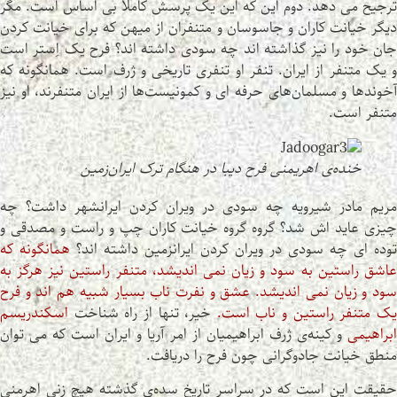
ترجیح می دهد. دوم این که این یک پرسش کاملاً بی اساس است. مگر
دیگر خیانت کاران و جاسوسان و متنفران از میهن که برای خیانت کردن
جان خود را نیز گذاشته اند چه سودی داشته اند؟ فرح یک اِستر است
و یک متنفر از ایران. تنفر او تنفری تاریخی و ژرف است. همانگونه که
آخوندها و مسلمان‌های حرفه ای و کمونیست‌ها از ایران متنفرند، او نیز
متنفر است.
خنده‌ی اهریمنی فرح دیبا در هنگام ترک ایران‌زمین
مریم مادر شیرویه چه سودی در ویران کردن ایرانشهر داشت؟ چه
چیزی عاید اش شد؟ گروه گروه خیانت کاران چپ و راست و مصدقی و
توده ای چه سودی در ویران کردن ایرانزمین داشته اند؟
همانگونه که
عاشق راستین به سود و زیان نمی اندیشد، متنفر راستین نیز هرگز به
سود و زیان نمی اندیشد. عشق و نفرت ناب بسیار شبیه هم اند و فرح
ک متنفر راستین و ناب است.
خیر، تنها از راه شناخت
اسکندریسم
ابراهیمی
و کینه‌ی ژرف ابراهیمیان از امر آریا و ایران است که می توان
منطق خیانت جادوگرانی چون فرح را دریافت.
حقیقت این است که در سراسر تاریخ سده‌ی گذشته هیچ زنی اهرمنی