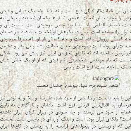
برای من خیانت‌کار اصلی فرح است و نه رضا. رضا یک قربانی و فردی
زبون و بیچاره بیش نیست. همه‌ی انسان‌ها یکسان نیستند و برخی، به
ذات، ضعیف النفس اند. رضا نیز چنین موجودی ست. سست‌رأی و
ناتوان زاده شده است. پس در نکوهش او نخست باید دید زیر دستان
چه کسانی پرورش یافته است و چه کسانی از او، که صرفاً موجودی
سست‌رأی بوده است، موجودی چنین خیانت‌پیشه و بی وقار و دشمن
ایرانزمین ساخته اند که تا پای تجزیه‌ی ایران نیز پیش می رود. شکی
نیست که نام مهندس شخصیتی، نام فردی که از او یک خائن شش
دانگ ساخته است، فرح است و بس.
افتخار سیده فرح دیبا: پیوند با خاندان محمد
این را باید دانست: رضا، پس از خود شاه، علیرضا، و لیلا، و به نوعی نیز
فرحناز، بد اقبال‌ترین قربانی فرح است. نادانان و نا آگاهان به تاریخ
هماره از خود می پرسند او چه سودی در ویران کردن ایران داشته
است؟ ملکه‌ی ایران بوده است و اینک آواره ای در پاریس است. نخست
این که او زیستن در بیغوله‌های فرانسه را به زیستن در کاخ‌ها ایران