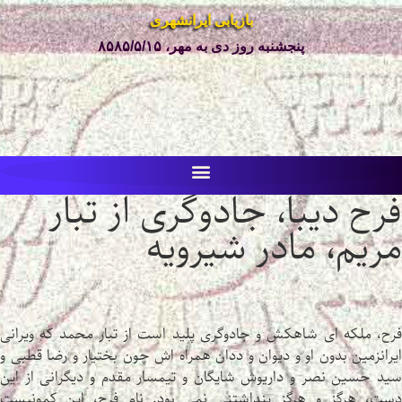
بازیابی ایرانشهری
پنجشنبه روز دی به مهر، ۸۵۸۵/۵/۱۵
فرح دیبا، جادوگری از تبار
مریم، مادر شیرویه
فرح، ملکه ای شاهکش و جادوگری پلید است از تبار محمد که ویرانی
ایرانزمین بدون او و دیوان و ددان همراه اش چون بختیار و رضا قطبی و
سید حسین نصر و داریوش شایگان و تیمسار مقدم و دیگرانی از این
دست، هرگز و هرگز پنداشتنی نمی بود. نام فرح، این کمونیست