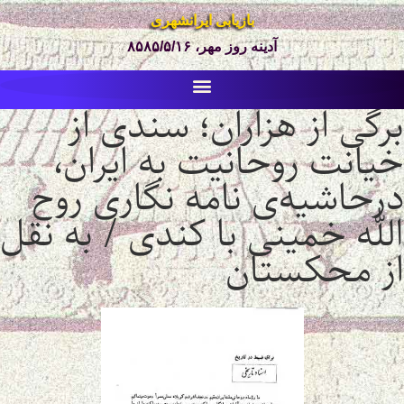
بازیابی ایرانشهری
آدینه روز مهر، ۸۵۸۵/۵/۱۶
برگی از هزاران؛ سندی از
خیانت روحانیت به ایران،
درحاشیه‌ی نامه نگاری روح
الله خمینی با کندی / به نقل
از محکستان