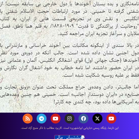
نامه‌نگاری و بده بستان آخوندها با دول خارجی بی سابقه نیست! از
شفتی گرفته تا خمینی. در مورد ارتباطات حجت الاسلام شفتی با
انگلیس و نقش وی در تجزیه‌ی قسمت هایی از ایران، به کتاب
“روحانیت از پراکندگی تا قدرت” ۱٩٠٩-۱٨۲٨/ به قلم هما ناطق، فصل
ملایان و سرآغاز تجزیه ایران مراجعه کنید.
در بالا سندی از اینگونه مکاتبات بین آخوند خراسانی و مازندرانی با
دول اجنبی نشان داده شده است. جالب آنکه در دوره‌ی مورد نظرِ
آخوندها (جنگ جهانی اول) قوای اشغالگر انگلیس، آلمان و عثمانی نیز
در ایران حضور داشتند اما نامه خطاب به خود اشغال گران نگارش و
فقط بر علیه روسیه شکایت شده است.
اما جالب‌تر، دادن وعده‌ی حراج مملکت تحت عنوان «رونق تجارت و
صنایع» در «ایرانِ دوستدارِ اجانب» است. خمینی هم چنین وعده‌هایی
به آمریکایی‌ها داده بود، چه کندی چه کارتر!
منبع
: محکستان
اين تارنما، پایگاه رسمی «بازیابی ایرانشهری» است. كاربرد مطالب با ذكر منبع آزاد است.
پنج‌شنبه روز بهرام، ۲۰ خرداد ماه سال ۸۵۷۵ زرتشتی، نویسنده:
پشتیبانی مالی