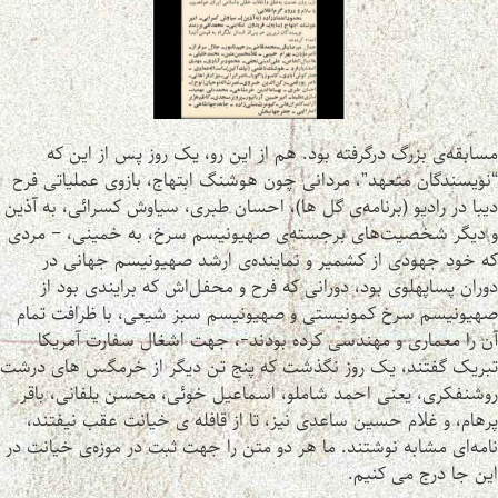
مسابقه‌ی بزرگ درگرفته بود. هم از این رو، یک روز پس از این که
“نویسندگان متعهد”، مردانی چون هوشنگ ابتهاج، بازوی عملیاتی فرح
دیبا در رادیو (برنامه‌ی گل ها)، احسان طبری، سیاوش کسرائی، به آذین
و دیگر شخصیت‌های برجسته‌ی صهیونیسم سرخ، به خمینی، – مردی
که خود جهودی از کشمیر و نماینده‌ی ارشد صهیونیسم جهانی در
دوران پساپهلوی بود، دورانی که فرح و محفل‌اش که برایندی بود از
صهیونیسم سرخ کمونیستی و صهیونیسم سبز شیعی، با ظرافت تمام
آن را معماری و مهندسی کرده بودند-، جهت اشغال سفارت آمریکا
تبریک گفتند، یک روز نگذشت که پنج تن دیگر از خرمگس های درشت
روشنفکری، یعنی احمد شاملو، اسماعیل خوئی، محسن یلفانی، باقر
پرهام، و غلام حسین ساعدی نیز، تا از قافله ی خیانت عقب نیفتند،
نامه‌ای مشابه نوشتند. ما هر دو متن را جهت ثبت در موزه‌ی خیانت در
این جا درج می کنیم.