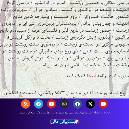
بررسی مکانی و جمعیتی زرتشتیان امروز در ایرانشهر / بررسی تاریخ
اندیشه و فلسفه در ایرانشهر و گسست بنیادین در آن / سهروردی، زنده
کننده‌ی حکمت خسروانی / لزوم همبسته و یکپارچه کردن منابع
اندیشه و جهان‌بینی ایرانی / پژوهشگران برون‌مرزی غیر ایرانی درباره‌ی
زرتشت / حضور زرتشت در تاریخ فکر و فلسفه‌ی غرب از سپیده‌دم تاریخ
تا اکنون / پلاتون، زایش دگرباره‌ی زرتشت / نجات دام (کل آفرینش)،
مفهومی مرکزی در اندیشه‌ی زرتشت / دام‌محوری سنت زرتشت در برابر
انسان‌محوری سنت هلنی / ذی روح بودن جانوران در سنت زرتشت در
برابر بی روح شمردن زن در آتن / روند رو به گسترش گروش به دین
زرتشت و کمک حکومت اسلامی ایران به این امر
برای دانلود برنامه
اینجا
کلیک کنید.
پنج‌شنبه روز ماه، ۱۲ دی ماه سال ۸۵۷۳ زرتشتی، نویسنده:
کیخسرو
آرش گرگین
اين تارنما، پایگاه رسمی «بازیابی ایرانشهری» است. كاربرد مطالب با ذكر منبع آزاد است.
پشتیبانی مالی