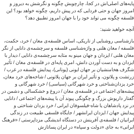
پایه‌های اصلی‌اش در کجا، چارچوبش چگونه و نگرشش به دیروز و
امروز جهان و حتی فردایی که در پیش داریم، چگونه خواهد بود؟ این
فلسفه چگونه می تواند خود را با جهان امروز تطبیق دهد؟
آنچه خواهید شنید:
بازشناسی روشنایی از تاریکی، اساس فلسفه‌ی مغان / خرد، حکمت،
فلسفه / مغان هلنی و واژه‌شناسی فلسفه و سرچشمه‌ی دانایی از نگر
مغان هلنی / ایزدان و جهان مینو به مثابه سرچشمه‌ی دانایی / دیدار با
ایزدان و به دست آوردن دانش، امری پایه‌ای در فلسفه‌ی مغان / تأثیر
شگرف هخامنشیان بر جهان ایونی (یونانی)، پیدایش فلسفه در غرب /
زرتشت و پلاتون، و تأثیر ایران بر جهان پلاتونی / شاخه‌های خرد مغان،
خرد یزدان‌شناختی و خرد شهرگانی (سیاسی) / خرد شهرگانی و
پیشه‌های اجتماعی در فلسفه‌ی مغان / دروغ و خشکسالی و دشمن در
گفتار داریوش بزرگ و چگونگی پیوند آن با پیشه‌های اجتماعی / دانایی
در نزد پادشاهان یا شاه-فیلسوفان ایرانی / خرد یزدان شناختی و
پیدایش جهان / ایزدان ایرانشهر / جایگاه فلسفی طبیعت در زندگی
ایرانیان / فلسفه‌ی آفرینش در دستگاه اندیشگی مزداپرستی / «فرهنگ
ایرانی» به جای «دولت و سپاه» در ایران پساتازش