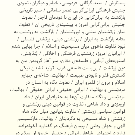
پساتازش / اسعد گرگانی، فردوسی، خیام و دیگران، ثمره‌ی
جنبش فرهنگی ایرانی‌گرایی عصر سامانی / سیر تاریخی
بازگشت به ایران‌گرایی در ایران تا دودمان قاجار / تفاوت
جنبش ایرانی‌گرایی امروز با پیشینه‌ی تاریخی آن / تفاوت
میان زرتشتیان سنتی و نوزرتشتیان / بازگشت به زرتشت به
مثابه بازگشت به ایران / زرتشتی دینی، زرتشتی فلسفی /
نبود تفاوت ماهوی میان مسیحیت و اسلام / چرا بهایی شدم
/ ایرانیان امروز، زرتشتیان فرهنگی و اخلاقی / بُندَهِش،
استوره‌های آریایی و فلسفه‌ی مغان، سر آغاز گرویدن من به
دین زرتشت / بن‌بست فلسفی غرب، تولید نشدن نیکی،
گسترش فقر و نابودی طبیعت / بهائیت، شاخه‌ی چهارم
اسلام و برون از قلمرو ایران / تفاوت نگاه به انسان در
مزدیَسنی و بهائیت / ایرانی حقیقی، ایرانی حقوقی / بهائیت،
مزدیَسنی و نگاه متفاوت آن‌ها به جغرافیای ایران / داد
اورمزدی و داد شاهی، تفاوت در قوانین دینی زرتشتی و
قوانین سیاسی زرتشتی / تفاوت بنیادین میان نگاه شاه
زرتشتی و شاه مسیحی به دگردینان / بهائیت، مارکسیسم
الهی و جهان وطنی / پیمان فرهنگ در گفتاورد آخوندزاده،
قرارداد اجتماعی شاهان ایرانی / جنبش خروج از اسلام در