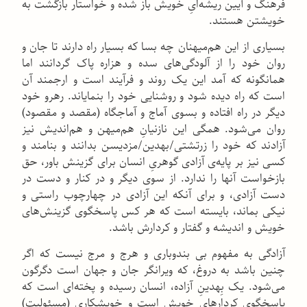
فرهنگ و آیین ریشه‌ایِ خویش باز شده و خواستار بازگشت به
خویشتن هستند.
بسیاری از این هم‌میهنان چه بسا که بسیار راه دارند تا جان و
روان خود را از آلودگی‌های سده و هزاره پاک گردانند اما
همانگونه که آمد این یک روند و فرآیند است و ارجمند آن
است که راه دیده شود و روشنایی خود را بنمایاند. رهرو خود
دیگر در راه افتاده و بسوی آماج و آماجگاه (مقصد و مقصود)
روان می‌شود. همگی این نازنیانِ هم‌میهن و هم‌اندیش نیز
آزادند که خود را زرتشتی/بهدین/مزدیسن بدانند و بنامند و
کسی نیز بر پایه‌ی آزادی گوهریِ انسان برای گزینش باور، حق
بازخواست آنها را ندارد. از سوی دیگر و در کنار و دست در
دست آزادی، و برای آنکه این آزادی در چهارچوب راستی و
نیکی بماند، بایسته است که هر کس پاسخگوی گزینش‌های
خویش و اندیشه و گفتار و کردارش باشد.
آزادگی به مفهوم بی بندوباری و هرج و مرج نیست که اگر
چنین باشد به دروغ، که ویرانگر جان و جهان است دگرگون
می‌شود. یک بِهدینِ آزاده، انسان رسیده و پخته‌ای است که
پاسخگوی کردارهای خویش است و خویشکاری (مسئولیت)