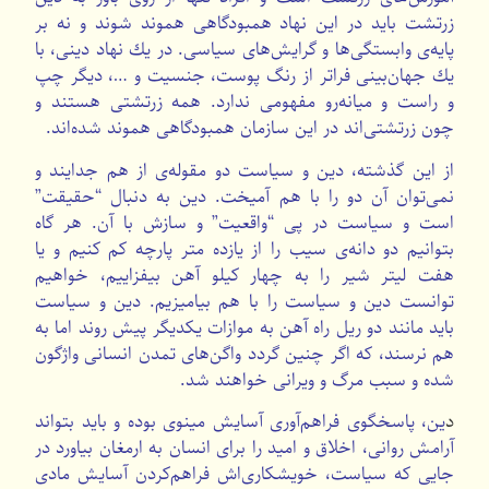
زرتشت باید در این نهاد همبودگاهی هموند شوند و نه بر
پایه‌ی وابستگی‌ها و گرایش‌های سیاسی. در یك نهاد دینی، با
یك جهان‌بینی فراتر از رنگ پوست، جنسیت و …، دیگر چپ
و راست و میانه‌رو مفهومی ندارد. همه زرتشتی هستند و
چون زرتشتی‌اند در این سازمان همبودگاهی هموند شده‌اند.
از این گذشته، دین و سیاست دو مقوله‌ی از هم جدایند و
نمی‌توان آن دو را با هم آمیخت. دین به دنبال “حقیقت”
است و سیاست در پی “واقعیت” و سازش با آن. هر گاه
بتوانیم دو دانه‌ی سیب را از یازده متر پارچه كم كنیم و یا
هفت لیتر شیر را به چهار كیلو آهن بیفزاییم، خواهیم
توانست دین و سیاست را با هم بیامیزیم. دین و سیاست
باید مانند دو ریل راه آهن به موازات یكدیگر پیش روند اما به
هم نرسند، كه اگر چنین گردد واگن‌های تمدن انسانی واژگون
شده و سبب مرگ و ویرانی خواهند شد.
د
ین، پاسخگوی فراهم‌آوری آسایش مینوی بوده و باید بتواند
آرامش روانی، اخلاق و امید را برای انسان به ارمغان بیاورد در
جایی كه سیاست، خویشكاری‌اش فراهم‌كردن آسایش مادی