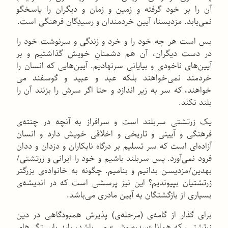
آن را بر خود گرفته و زمین و زمان و دیگران را پاسخگو
نمی‌یابد. مزدیسنا، آیین خردمندان و رسیدِگان فرهنگی است.
بس است هر چه خود را و خرد و زندگی و سرنوشت خود را
در دست دیگران، آن هم دشمنانِ خویش گذاشتیم و بر
آیین‌های ناخودی و بیایانی سرنهادیم. آیین‌هایی که انسان را
خردمند نمی‌خواهند بلکه عبد و عبید و گوسفند می
خواهند، که سر به زیر اندازد و حتا اگر سرش را بزنند آن را
بلند نکند.
یک زرتشتی سربلند است و سرافراز به آنچه در چنته‌ی
فرهنگی و آیینی و تاریخی و اخلاقی خویش دارد و انسان
آزاده‌ای است که سر تسلیم بر درگاه نابکاران و دزدان و ددان
فرود نمی‌آورد. پس سربلند باشیم و خود را ایرانی و زرتشتی/
بهدین/مزدیسن بدانیم و بنامیم. چگونه به خانواده‌ی بزرگتر
زرتشتیان بپیوندیم؟ این نیز پرسشی است که در اندیشه‌ی
بسیاری از بازگشتگان به آیین مادری می‌باشد.
برای گذار از گامه‌ی (مرحله‌ی) پذیرش همبودگاهی در دین
زرتشتی، كه همانا «سدره‌پوشی» می باشد، باید بایستگی‌های