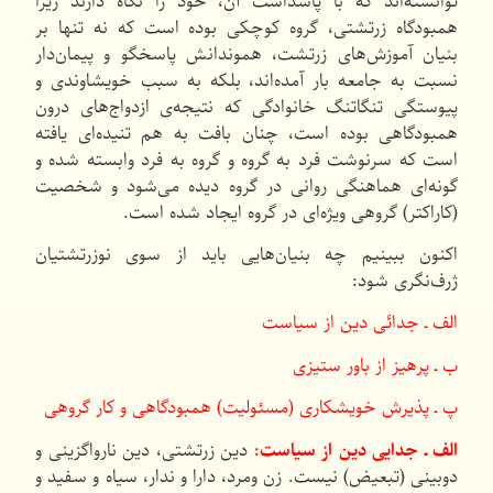
توانسته‌اند كه با پاسداشت آن، خود را نگاه دارند زیرا
همبودگاه زرتشتی، گروه كوچكی بوده است كه نه تنها بر
بنیان آموزش‌های زرتشت، هموندانش پاسخگو و پیمان‌دار
نسبت به جامعه بار آمده‌اند، بلكه به سبب خویشاوندی و
پیوستگی تنگاتنگ خانوادگی كه نتیجه‌ی ازدواج‌های درون
همبودگاهی بوده است، چنان بافت به هم تنیده‌ای یافته
است كه سرنوشت فرد به گروه و گروه به فرد وابسته شده و
گونه‌ای هماهنگی روانی در گروه دیده می‌شود و شخصیت
(كاراكتر) گروهی ویژه‌ای در گروه ایجاد شده است.
اكنون ببینیم چه بنیان‌هایی باید از سوی نوزرتشتیان
ژرف‌نگری شود:
الف ـ جدائی دین از سیاست
ب ـ پرهیز از باور ستیزی
پ ـ پذیرش خویشكاری (مسئولیت) همبودگاهی و كار گروهی
الف ـ جدایی دین از سیاست:
دین زرتشتی، دین نارواگزینی و
دوبینی (تبعیض) نیست. زن ومرد، دارا و ندار، سیاه و سفید و