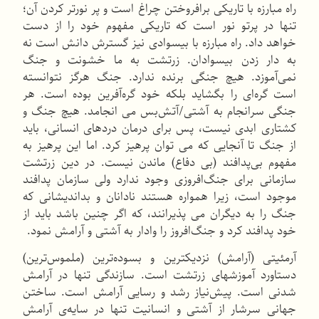
راه مبارزه با تاریكی برافروختن چراغ است و پر نورتر كردن آن؛
تنها در پرتو نور است كه تاریكی مفهوم خود را از دست
خواهد داد. راه مبارزه با بیسوادی نیز گسترش دانش است نه
به دار زدن بیسوادان. زرتشت به ما خشونت و جنگ
نمی‌آموزد. هیچ جنگی برنده ندارد. جنگ هرگز نتوانسته
است گره‌ای را بگشاید بلكه خود گره‌آفرین بوده است. هر
جنگی سرانجام به آشتی/آتش‌بس می انجامد. هیچ جنگ و
كشتاری ابدی نیست، پس برای درمان دردهای انسانی، باید
از جنگ تا آنجایی كه می توان پرهیز كرد. اما این پرهیز به
مفهوم بی‌پدافند (بی دفاع) ماندن نیست. در دین زرتشت
سازمانی برای جنگ‌افروزی وجود ندارد ولی سازمان پدافند
موجود است، زیرا همواره هستند نادانان و بداندیشانی كه
جنگ را به دیگران می پذیرانند، كه اگر چنین باشد باید از
خود پدافند كرد و جنگ‌افروز را وادار به آشتی و آرامش نمود.
آرمئیتی (آرامش) نزدیکترین و بسوده‌ترین (ملموس‌ترین)
دستاورد آموزشهای زرتشت است. سازندگی تنها در آرامش
شدنی است. پیش‌نیاز رشد و رسایی آرامش است. ساختن
جهانی سرشار از آشتی و انسانیت تنها در سایه‌ی آرامش