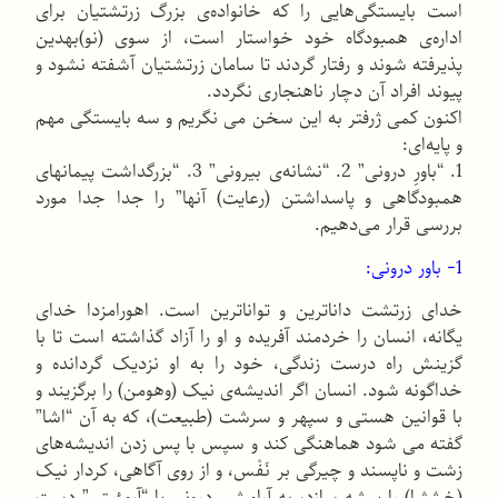
است بایستگی‌هایی را كه خانواده‌ی بزرگ زرتشتیان برای
اداره‌ی همبودگاه خود خواستار است، از سوی (نو)بهدین
پذیرفته شوند و رفتار گردند تا سامان زرتشتیان آشفته نشود و
پیوند افراد آن دچار ناهنجاری نگردد.
اكنون كمی ژرفتر به این سخن می نگریم و سه بایستگی مهم
و پایه‌ای:
1. “باورِ درونی” 2. “نشانه‌ی بیرونی” 3. “بزرگداشت پیمانهای
همبودگاهی و پاسداشتن (رعایت) آنها” را جدا جدا مورد
بررسی قرار می‌دهیم.
1- باور درونی:
خدای زرتشت داناترین و تواناترین است. اهورامزدا خدای
یگانه، انسان را خردمند آفریده و او را آزاد گذاشته است تا با
گزینش راه درست زندگی، خود را به او نزدیک گردانده و
خداگونه شود. انسان اگر اندیشه‌ی نیک (وهومن) را برگزیند و
با قوانین هستی و سپهر و سرشت (طبیعت)، كه به آن “اشا”
گفته می شود هماهنگی كند و سپس با پس زدن اندیشه‌های
زشت و ناپسند و چیرگی بر نَفْس، و از روی آگاهی، كردار نیک
(خشثرا) را پیشه سازد، به آرامشی درونی یا “آرمئیتی” دست