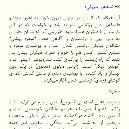
2- نشانه‌ی بیرونی:
آن هنگام كه انسان در جهان درون خود، به اهورا مزدا و
فلسفه‌ی دین زرتشتی باورمند شد و خواست كه در این
باورمندی با دیگران همراه شود، لازم می آید كه پیمان وفاداری
به دین بهی و زرتشتیان را آگاهی دهد. “سدره پوشی”
نشانه‌ی بیرونی زرتشتی شدن است. با پوشیدن سدره و
بستن كُستی آدمی هم با خود و هم با دیگران پیمان می
بندد كه راه زرتشت را پی‌گیری كند. سدره‌پوشی زایشی نو و
“تولدی دیگر” است. زایشی مینوی (معنوی) در یک دینِ
بهساز و آباد كننده. با پوشیدن سدره و بستن كُستی گامه‌ی
كوشای (جدی) زرتشتی شدن آغاز می‌گردد.
سدره:
سِدرِه پیراهنی است بی‌یقه و بی‌آستین از پارچه‌ی نازک سفید
رنگ. یقه و آستین بلند هر دو نشانه‌ی خودنمایی است و
آستین بلند و گشاد در گذشته اسباب نازش (فخر و مباهات)
دارنده‌ی آن به شمار می‌آمد. سادگی و سفیدی این جامه