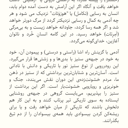
خواهد یافت و آنگاه اگر این آرامش به دست آمده دوام یابد،
انسان به رسایی (تكامل) یا “هورْوَتات” نزدیک می شود و هر
چه آدمی به كمال و رسایی نزدیکتر گردد از مرگ دورتر خواهد
شد و اگر همه رسا گردد، جاودانه خواهد زیست و به بی‌مرگی
(اَمِرِتات) خواهد رسید. در این گامه انسانِ خُرد و ناتوان
آغازین، خدای‌گونه می‌گردد.
آدمی با گزینش راه اشا (راستی و درستی) و پیمودن آن، خود
به خود در جبهه‌ی ستیز با بدی‌ها و و زشتی‌ها قرار می‌گیرد.
این رو‌در‌رویی از نوع ستیز نور با تاریكی و دانش با نادانی
است. آسان‌ترین و شتابان‌ترین برداشتی كه از ستیز در ذهن
ما، مردم خشونت‌زده‌ی این دوران نقش می‌بندد، جنگ و
خونریزی و رویارویی خشونت‌بار است. اگر این برداشت از
ستیز را بپذیریم، می‌بایست گروهی در جبهه‌ی روشنایی
ایستاده به سوی تاریكی تیر پرتاب كنند و به این كار هم
دلخوش باشند كه تاریكی از میان خواهد رفت و یا برای
ریشه‌كن كردن بیسوادی باید همه‌ی بیسوادان را از دم تیغ
بگذرانند.