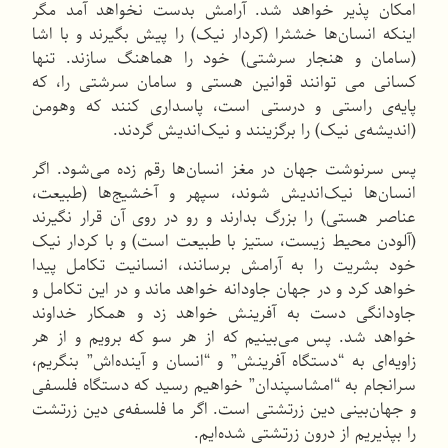
امكان پذیر خواهد شد. آرامش بدست نخواهد آمد مگر
اینكه انسان‌ها خشثرا (كردار نیک) را پیش بگیرند و با اشا
(سامان و هنجار سرشتی) خود را هماهنگ سازند. تنها
كسانی می توانند قوانین هستی و سامان سرشتی را، كه
پایه‌ی راستی و درستی است، پاسداری كنند كه وهومن
(اندیشه‌ی نیک) را برگزینند و نیک‌اندیش گردند.
پس سرنوشت جهان در مغز انسان‌ها رقم زده می‌شود. اگر
انسان‌ها نیک‌اندیش شوند، سپهر و آخشیج‌ها (طبیعت،
عناصر هستی) را بزرگ بدارند و رو در روی آن قرار نگیرند
(آلودن محیط زیست، ستیز با طبیعت است) و با كردار نیک
خود بشریت را به آرامش برسانند، انسانیت تكامل پیدا
خواهد كرد و در جهان جاودانه خواهد ماند و در این تكامل و
جاودانگی دست به آفرینش خواهد زد و همكار خداوند
خواهد شد. پس می‌بینیم كه از هر سو كه برویم و از هر
زاویه‌ای به “دستگاه آفرینش” و “انسان و آینده‌اش” بنگریم،
سرانجام به “امشاسپندان” خواهیم رسید كه دستگاه فلسفی
و جهان‌بینی دین زرتشتی است. اگر ما فلسفه‌ی دین زرتشت
را بپذیریم از درون زرتشتی شده‌ایم.