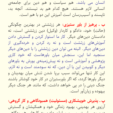
انسان می باشد.
هم سیاست و هم دین برای جامعه‌ی
انسانی لازم هستند. هیچ كدام هم بد نیستند. آنچه بد،
ناپسند و آسیب‌رسان است آمیزش این دو با هم است.
ب ـ پرهیز از باور ستیزی:
هر زرتشتی در بهترین چگونگی
(حالت) خود، دادگو و كاردار (وكیل) دین زرتشتی است، نه
دادستان دین‌های دیگر.
كار ما استوار كردن و گسترش دادن
آموزش‌های زرتشت است و نه رد كردن و خرده‌گیری از
دین‌های دیگر. البته می توان دین زرتشتی را با دین‌های دیگر
سنجید اما این، سنجش میان باورهاست كه خود كاری
پژوهشی و آموزشی است و نه پیش‌زمینه‌ی یورش به باورهای
دیگر و كوبیدن این یا آن دین، كه نه سودمند است و نه لازم.
این كار تنها می‌تواند سبب برپا شدن تنش میان بهدینان و
دیگر باورها گردد، كه اگر باورستیزان در كار خود كوشاتر باشند
جنگ دینی را در پی خواهد داشت، كه مانند هر جنگ دیگر
بیهوده و زیان‌آور است.
پ ـ پذیرش خویشكاری (مسئولیت) همبودگاهی و كار گروهی:
آرزوی هر بهدینی، بهبود زندگی خود و همكیشان و گسترش
دین بهی است. سر ‌و ‌سامان دادن به كارهای همبودگاهی