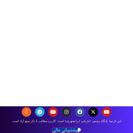
اين تارنما، پایگاه رسمی «بازیابی ایرانشهری» است. كاربرد مطالب با ذكر منبع آزاد است.
پشتیبانی مالی