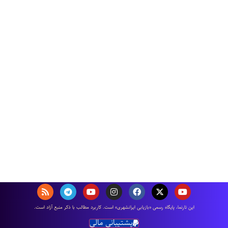
اين تارنما، پایگاه رسمی «بازیابی ایرانشهری» است. كاربرد مطالب با ذكر منبع آزاد است.
پشتیبانی مالی