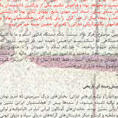
نیست و نخواهد بود؛ و فراموش نکنیم، یکی از بزرگترین دانشمندان ما
در سده‌ی پیش، استاد امیر مهدی بدیع، یهودی تباری بود که زرتشتی
شد و پنجاه سال از عمر گران را پای زنده کردن هخامنشیان نهاد؛ و
فراموش نکنیم آریائی تبارانی را که برای حسین سینه خیز می روند.
پس موضوع، هرگز نژاد نیست، بلکه دستگاه فکری است و ما با کلیت
دستگاهی که اسکندریسم ابراهیمی نامیده ایم، در نبردیم. نبردی که
اسلامِ جهود ساخته، – چرا که اسلام را جهودان و تا حدودی نیز
مسیحیان حجاز ساختند و تا امروز نیز کماکان اداره‌ی عالیه اش دست
جهودان و ترسایان است-، فقط 1400 سال از آن را دربرمی گیرد.
موضوع ریشه دارتر از این‌هاست.
*
پیش‌زمینه‌ ای تاریخی
یونانیان و ترکیه ای‌های ایرانی: بخش‌های بزرگ سرزمینی که امروز یونان
و ترکیه نامیده میشود، از سده‌ها پیش از هخامنشیان ایرانی نشین و
آریائی نشین بودند. خاندان‌های گوناگون ایرانی تبار در کاپادوکیه و لوکی
و ملطیه و کرت و دیگر شارستان‌های کرانه‌های دریای سیاه و دریای ایونی