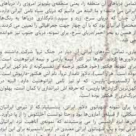
تمامی دریاهای آن منطقه را، یعنی منطقه‌ی پلوپونز امروزی را، دریاهای
ایرانی می دانند؛ و ما البته می دانیم که دریای سیاه نامی ایرانی دارد،
آن چنان که دریای سرخ، زرد و سپید. نام‌گذاری دریاها به رنگ‌ها
مختص ایرانیان بود که با آن چهار جهت جغرافیائی را تعیین می کردند.
از همین رو بحر احمر/دریای سرخ، برای نمونه، دریای جنوب نیز خوانده
می شد.
باری، تمامی تیره‌های ایرانی آن دیار در جنگ تروآ شرکت داشتند و
دلاوری‌ها کردند. نام‌ها نیز اکثرا نیمه پارسی و نیمه ایرانوهتیت است.
برای نمونه، هکتور (خود هکتور ترجمه ای تفسیرگونه از نام کهن ایرانی
بوده است: هزار اسب)، دلاور نامدار تروآ، نام اش هکتور-داریوش است.
یا ارکسندروس-پاریس، که او نیز نامی ایرانوهتیت دارد. البته در
کهن‌ترین گزارش‌ها پاریس، که حرفه اش تیراندازی با کمان است، پهلوان
بزرگ‌تری از هکتور بوده است.
یا برای نمونه شهبانوی دلاور ایرانی، پنتسیلیا، که از تیره‌ی ایرانیان
سکائی، از قبیله‌ی آمازون‌ها بود و حتا توانست آخیلئوس را از پا درآورد.
این‌ها ایزد آرتمیس را می پرستیدند که نمونه‌ی آناهیت نزد ایرانیان
غربی بود و یک شهبانوی ایرانی معبدی در ازمیر/اسمیرنه برای این ایزد