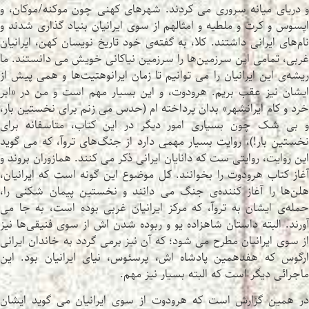
و دریای میانه سروری می کردند. شهرهای کهنی چون موکنه/موکان، و
اپسوس و کرت و ملطیه و امثالهم از سوی ایرانیان بنیاد گذاری شدند و
نام‌های ایرانی داشتند. کلا، به گفته‌ی خود تاریخ نویسان کهن، ایرانیان
غربی، تمامی این سرزمین‌ها را سرزمین نیاکانی خویش می دانستند. ما
ریشه‌ی این ایرانیان را می توانیم تا زمان ایرانوهتیت‌ها و همی پیش از
ایشان نیز عقب بریم. هرودوت، و این بسیار مهم است و من در «ابر
خرد و کام ایرانشهر» بدان پرداخته ام (حدس می زنم برای نخستین بار،
و بی شک چون بسیاری امور دیگر در این کتاب، متاسفانه برای
نخستین بار!)، روایت بسیار مهمی دارد از جنگ‌های تروآ، که می گوید
این روایت، روایتی ست که دانایان ایرانی ذکر می کنند. همازوران بروند و
آغاز کتاب هرودوت را بخوانند. کل موضوع این گونه است که ایرانیان،
هلن‌ها را آغاز کننده‌ی جنگ می دانند و نخستین پیمان شکنی را،
حمله‌ی ایشان به تروآ، که مرکز ایرانیان غربی بوده است، به جا می
آورند. البته داستان شاهزاده یو و ربوده شدن اش از سوی فنیقی‌ها نیز
از سوی ایرانیان مطرح می شود؛ که آن نیز برمی گردد به خاندان ایرانی
ارگوس که هفدهمین پادشاه اش، پرسئوس، نیای ایرانیان بود. این
ماجرائی دیگر است که البته بسیار نیز مهم.
در همین گزارش است که هرودوت از سوی ایرانیان می گوید ایشان