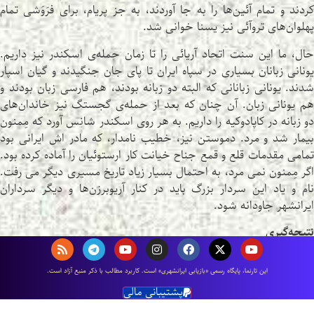
کردند و تمام آئین‌ها را به جا آوردند، به جز پریام، برای فرَوَشی تمام
پهلوان‌های تروآئی نیز یسنا خوانی شد.
حال، ما این سنت اتحاد آریائی را تا زمان حمله‌ی اسکندر نیز داریم.
یونانی زبانان بسیاری در سپاه ایران تا پای جان جنگیدند و گیان اسپار
شدند. یونانی زبانانی که البته دو زبانه بودند، هم فارسی زبان بودند و
هم یونانی زبان. آن چنان که بعد از حمله‌ی گجستگ نیز خاندان‌های
دو زبانه در کاپادوکیه را داریم. به هر روی اسکندر شانس آورد که مِمنون
بیمار شد و مرد. دموستن نیز، خطیب نامدار، که مادر اش ایرانی بود
تمامی مقدمات قلع و قمع جناح خیانت کار ارستوئیان را آماده کرده بود.
اگر مِمنون نمی مرد، به احتمال بسیار زیاد تاریخ مسیری دیگر می رفت.
نام و یاد این سردار بزرگ باید در کنار آریوبرزن‌ها و دیگر سرداران
ایرانشهر جاودانه شود.
نتیجه‌گیری
لب کلام آن که، بازیابی ایرانشهری یک حرکت تاریخی بزرگ است، و
اين تارنما، پایگاه رسمی «بازیابی ایرانشهری» است. كاربرد مطالب با ذكر منبع آزاد است.
مبتنی بر دستگاه فکری و نظام اندیشگی، و نه بر نژاد و قبیله.
می توان
پشتیبانی مالی
در فرصتی دیگر از دلیری‌های عربان سخن گفت که برای شکست سپاه
اهریمنی محمد جان فشانی‌ها کردند.