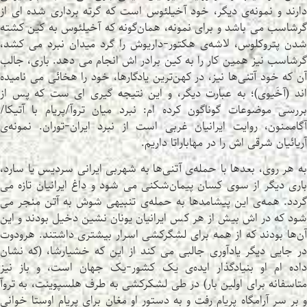
دارند و نمونه‌ی دیگر، خود آخیلئوس است که گرته برداری شده ای از
گرشاسب می باشد و برای نمونه، همان‌گونه که آخیلئوس به کین کشته
شدن پتروکلوس، لاشه‌ی هکتور-داریوش را گرد میدان نبرد می کشد،
گرشاسب نیز همین کار را به کین برادر اش انجام می دهد. باری، جالب
آن که خود آتنی‌ها نیز، در کهن‌ترین یادگارها، خود را هخائی می نامیده
اند (آخَیوی)؛ به عبارت دیگر، و این نتیجه گیری ای ست که پس از
بررسی موضوعات گوناگون کرده ام: نبرد میان تروآ/پریام با آتیکا/
آگاممنون، روایت ایرانیان غربی است از نبرد ایران-توران. نمونه‌ی
آریائیان شرقی اش را در مهاباراتا داریم.
به هر روی، بعدها با حمله‌ی آتنی‌ها به شهربی ایرانی سردیس یا سارد،
باری دیگر از سوی کسان پیمان‌شکنی می شود و داغ ایرانیان تازه می
گردد. همه‌ی این پیشامدها به حمله‌ی تنبیهی شوش به آتن منجر می
شود که در اش بیش از هر کس ایرانیان یونان نشین دخیل بودند و این
آن‌ها بودند که از همه برای لشگرکشی اسرار بیشتری داشتند. هرودوت
در جایی دیگر یادآوری جالبی می کند از این که خشیارشا، (که نشان
داده ام او بنیادگذار ایده‌ی یک کشور-یک جهان است، و باز نیز
متاسفانه برای اولین بار) در طی لشکرکشی به طرف هلسپوینت، به تروآ
و بر سر آرامگاه پریام رفت و به دستور او مغان برای پریام اوستا خوانی