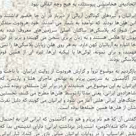
اتحادیه‌ی هخامنشی پیوستند، به هیچ وجه اتفاقی نبود.
ایرانیان و تیره‌های گوناگون آریائی از دیرباز در آن جا حضور داشتند و
این هلن‌ها بودند که نوآمده به شمار می آمدند. خود هرودوت متذکر
می شود که پلاسگی‌ها ساکنان اصلی سرزمین‌های معروف شده به
یونان یا هلاس هستند و به زبان بربری سخن می گویند؛ و بربر در این
جا اشاره به آریائیان کهن دارد. به هر روی هلن زبانان پلاسگی‌ها را نمی
فهمند، و برای نمونه، لوکی‌ها یا لیکیه ای‌ها، تیره ای از همین قوم
پلاسگی بودند.
بازگردیم به موضوع تروآ و گزارش هرودوت از روایت ایرانیان. با تاخت و
تاز آگامِمنون به سرزمین پریام به بهانه‌ی ماجرای هلنا و پاریس، که
ایرانیان به این موضوع می خندیدند و در برابر اش مسئله‌ی ربوده شدن
شاهزاده‌ی ایرانی، یعنی مدئا را توسط هلن‌ها مطرح می کنند، نخستین
جنگ‌های ایرانی هلنی آغاز می شود و ایرانیان می گویند که دلیل نفرت
شان از هلن‌ها همین حمله‌ها بوده است.
گفتنی آن که هم نام پریام و هم نام آگاممنون که ایرانی اش به احتمال
زیاد «اکه منه/اکومن» است (در برداشت ایرانی: دارای اندیشه‌ی بد، که
نقش افراسیاب را در روایات ایرانیان میانی بازی می کند)، تبار ایرانی