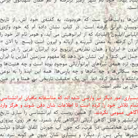
بنیاد نهاد. خود نام شهر ازمیر برگرفته از نام همان شهبانوی ایرانی
است.
این‌ها روایت‌هایی ست که هرودوت، به گفته‌ی خود اش، از تاریخ
نویسان ایرانی گرفته است. در کتاب نشان داده ام که خود واژه‌ی
ایلیاس/ایلیون (ایلیاد)، که از ایرانوهیتی می آید، و هومر نام اثر خود را
از آن گرفته، به معنی ائیرینه و آریانه و ایرون است (بسج. با آلان =
ایرون = ایران) و همان نظریه‌ی ایرنویج نزد ایرانیان غربی را در خود
حمل می کند؛ و این نشان می دهد که مفهوم سرزمین آغازین یا ایران
ویج، نزد همه‌ی تیره‌های ایرانوآریائی موجود بوده است و چه هتیت‌ها و
چه سکائی‌ها و چه مادها و چه پارس‌ها، همه این ایده را به نوعی
داشته و حفظ کرده اند. این یک حقیقت تاریخی بی همتا و در عین
حال بی نظیر است.
بسیاری امور دیگر نیز وارسی شده اند که متاسفانه مافیای ایرانشناسی
تمام تلاش خود را کرده است تا اطلاعات شان دفن شوند و هرگز وارد
آگاهی عمومی نگردند.
از همین روست که ایرانشناسی را سارق تاریخ
ایرانشهر و قاتل آگاهی آریائی/ایراگاهی باید شمرد. به هر روی، پیروزی
ایرانیان هخامنشی در غرب، که چون آب خوردن اتفاق افتاد و دولت
شهرها یکی پس از دیگر، و بسیاری شان بدون هر گونه نبرد به