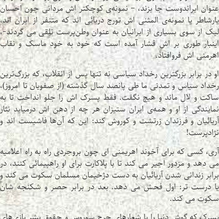
عنوان ایراندوست جا بزند، – نمونه‌ی کوچکتر اش مردانی چون احسان
یارشاطر یا نمونه‌ی المثنی اش تورج دریائی اند که متنفر از ایران اند،
لیک از سوی بسیاری از ایرانیان به عنوان وطن‌پرست تلقی می گردند-،
اینبار طوری بر اش فشار آمده است که خود به خود ماسک و نقاب
اهرمنی اش فروافتاد.
او در برابر بزرگترین رخداد سیاسی نه تنها پس از انقلاب، که بزرگ‌ترین
رخداد سیاس و تمدنی ما طی پانصد سال گذشته (از صفویان تا امروز)،
ساکت و لال ماند و هیچ نگفت. فقط پسرک اش را جلو انداخت تا به
نمایندگی از او و همه‌ی ایران ستیزان هر چه از دهن اش درمیاید نثار
آریائیان و فرزندان زرتشت و کوروش کند: این که آن‌ها فاشیست اند و
نژادپرست!
آری، کسی که برای آخوند اهریمنی ای چون بروجردی راه به راه اعلامیه
می دهد و مزدور اجیر می کند تا با پلاکارت برای او راهپیمائی کنند، در
برابر زندانی شدن آریائیان به دست دژخیمان مسلمان سکوت می کند و
یا درست تر: اول فحش می دهد. بعد در برابر حصر و شکنجه شان
سکوت می کند.
پسرک که گوش دنیا را با شعارهای جرج سوروس و حقوق بشر بازی‌های