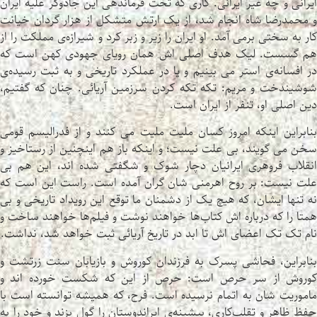
ایرانی و چه غیر ایرانی. کاری که تحت فرماندهی این جادوگر علیه ایران
و محمدرضا شاه انجام شد، از یک ارتش متشکل از هزار گردان خیانت
کار به سختی برمی آمد. او ایران را زیر و زبر کرد و شیرازه‌ی مملکت را از
هم گسست. لیک هدف اصلی اش همان رویای جهودی کهن است که
در افسانه‌ی استر می بینیم و یا در عملکرد تاریخی و به ثبت رسیده‌ی
شوشیندخت و مریم: تکه تکه کردن سرزمین آریائی. چنان که گفتیم،
دین اصلی او، تنفر از ایران است.
بنابراین اینکه امروز کسان ملیت ملیت می کنند و از فدرالیسم قومی
سخن می گویند، بی علت نیست؛ و اینکه باز هم اینچنین از رستاخیز و
انقلاب فروهری ایرانیان دچار شوک و شگفتی شده اند، این هم بی
علت نیست: بر روح اهرمنی شان گران آمده است. راست این است که
نه تنها ایشان، که هیچ یک از دشمنان ما توقع این رویداد تاریخی و بی
همتا را که درباره اش کتاب‌ها خواهند نوشت و فیلم‌ها خواهند ساخت و
نام تک تک اعضای اش تا ابد در تاریخ آریائی ثبت خواهد شد، نداشت.
بنابراین، فحاشی پسرک به فرزندان کوروش و بازیابان سنت زرتشت و
کوروش از سر حرص است: حرص از این که شکست خورده اند و
ماموریت شان به اتمام نرسیده است. فرح، که همیشه توانسته است با
حفظ ظاهر و تقلب‌کاری، بیشینه‌ی ایراندوستان را گول بزند و خود را به