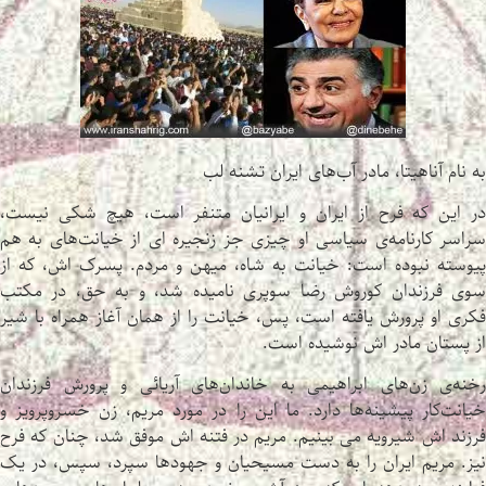
به نام آناهیتا، مادر آب‌های ایران تشنه لب
در این که فرح از ایران و ایرانیان متنفر است، هیچ شکی نیست،
سراسر کارنامه‌ی سیاسی او چیزی جز زنجیره ای از خیانت‌های به هم
پیوسته نبوده است: خیانت به شاه، میهن و مردم. پسرک اش، که از
سوی فرزندان کوروش رضا سوپری نامیده شد، و به حق، در مکتب
فکری او پرورش یافته است، پس، خیانت را از همان آغاز همراه با شیر
از پستان مادر اش نوشیده است.
رخنه‌ی زن‌های ابراهیمی به خاندان‌های آریائی و پرورش فرزندان
خیانت‌کار پیشینه‌ها دارد. ما این را در مورد مریم، زن خسروپرویز و
فرزند اش شیرویه می بینیم. مریم در فتنه اش موفق شد، چنان که فرح
نیز. مریم ایران را به دست مسیحیان و جهودها سپرد، سپس، در یک