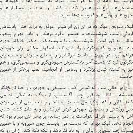
فرایند سه دهه ای که جز آشوب نبود، به مسلمان‌ها و جهودها و
مسیحی‌ها. فرح نیز همین کرد، او کشور را به دست مسلمان‌ها و
جهودها و بهائی‌ها و کمونیست‌ها سپرد.
لیک نمونه‌ی دیگر که در آن زن ابراهیمی موفق به برانداختن پادشاهی
آریائی نشد، شوشیندخت، همسر یزگرد بزهکار و مادر بهرام پنجم،
ملقب به گور است. شوشیندخت یا سوسندخت، دختر خاخام جهود
بود و همو بود که یزدگرد را واداشت تا در اصفهان مکانی برای جهودان
فراهم آورد. در نهایت سیاست ایرانشهر را به نفع جهودان و مسیحیان
دگرگون کرد که دست آخر به گسترش جهودی‌گری و مسیحی‌گری، و هم
نیز به کشته شدن یزدگرد و بدنامی او انجامید، لقب بزهگر از همین
جاست.
این در حالی ست که تمامی کتب مسیحی و جهودی، و حتا تاریخ‌نگارِ
همیشه از ایران متنفری چون آگاسیاس، از یزدگرد به نیکی یاد می
کنند. کاری را که یزدگرد می بایست به انجام رسانَد، یعنی از بین بردن
دین زرتشتی و مسیحی-جهودی کردن ایرانشهر، و به علت کشته شدن
اش به دست اشراف نتوانست به ثمر رساند، بر پسر اش بهرام بود که
انجام دهد. لیک بهرام، که درست می بایست چون شیرویه و یا همین
پسرک رضا سوپری، ایران را به باد فنا دهد و تکه تکه کند، از آن رو که