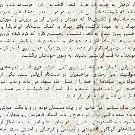
از کودکی به حیره، نزد عربان تحت الحمایه‌ی ایران فرستاده شد، آن
نشد که شوشیندخت می خواست. در دربار منذر، پادشاه عرب حیره،
نه خاخام‌ها و کشیش‌ها، که موبدان و دبیران ایرانی پرورش و آموزش
بهرام را به عهده گرفتند. وقتی بهرام به کمک عرب‌های ایرانی‌گرا بر
خسرو پیروز شد و به تخت نشست، نخستین کاری که کرد کوتاه کردن
دست عوامل مادر اش بود. جهودان و مسیحیان خواب خوش نداشتند
و به دست بهرام تار و مار شدند. به عبارت دیگر، همان تیری که در کرده
بودند تا به قلب ایرانشهر نشیند، به سوی خودشان برگشت.
بنابراین، کسان همیشه نیز پیروز نمی شوند. فرح اما از نمونه‌های
موفقیت آمیز رخنه‌ی ابراهیمیان در دستگاه آریائی ست. یکی از
موفق‌ترین نمونه‌ها. او خود را از نسل امام سجاد می داند و بدین نیز
افتخار می کند. عاشق شیعه و قرآن است. اما کمونیست نیز هست.
لیک دین اصلی او تنفر از ایران است.
در عرف سیاسی می توانیم او را یک مسلمان توده ای و با دقت آموزش
دیده شده دانیم. فرای این، فرح را باید استاد ظاهرسازی و پنهان‌کاری
شمرد. دستگاه عریض و طویل او در زمان شاه و امروز نیز، متشکل از
حلقه‌های گوناگون اقتصادی و سیاسی و فرهنگی و امنیتی ست، چه