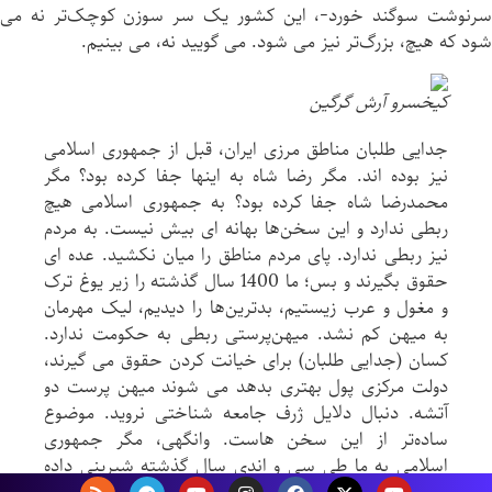
سرنوشت سوگند خورد-، این کشور یک سر سوزن کوچک‌تر نه می
شود که هیچ، بزرگ‌تر نیز می شود. می گویید نه، می بینیم.
کیخسرو آرش گرگین
جدایی طلبان مناطق مرزی ایران، قبل از جمهوری اسلامی
نیز بوده اند. مگر رضا شاه به اینها جفا کرده بود؟ مگر
محمدرضا شاه جفا کرده بود؟ به جمهوری اسلامی هیچ
ربطی ندارد و این سخن‌ها بهانه ای بیش نیست. به مردم
نیز ربطی ندارد. پای مردم مناطق را میان نکشید. عده ای
حقوق بگیرند و بس؛ ما 1400 سال گذشته را زیر یوغ ترک
و مغول و عرب زیستیم، بدترین‌ها را دیدیم، لیک مهرمان
به میهن کم نشد. میهن‌پرستی ربطی به حکومت ندارد.
کسان (جدایی طلبان) برای خیانت کردن حقوق می گیرند،
دولت مرکزی پول بهتری بدهد می شوند میهن پرست دو
آتشه. دنبال دلایل ژرف جامعه شناختی نروید. موضوع
ساده‌تر از این سخن هاست. وانگهی، مگر جمهوری
اسلامی به ما طی سی و اندی سال گذشته شیرینی داده