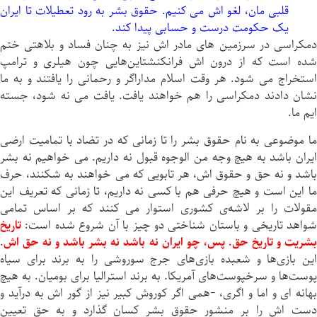
قلبی مان، لغو اش می کنیم. حقوق بشر به رود تعطیلات تا ایران
یک حکومت درست و حسابی پیدا کند.
دمکراسی در سرزمین های مادر اش نیز به چنان فساد و بلاهتی ختم
شده است که از درون اش فرانکنشتاین‌هایی چون هیلری و ترامپ
استخراج می شود. هر وقت اسلام مداراگر و رحمانی را یافتند و به ما
نشان دادند دمکراسی را هم خواهند یافت. یافت می نه شود، جسته
ایم ما.
ما موضوعی به نام حقوق بشر را تا زمانی که در تضاد با تمامیت ارضی
ایران باشد به هیچ وجه من الوجوه قبول نه داریم. می خواهیم نه بشر
باشد و نه حق و حقوق اش، هر تابویی که می خواهند به شکنند، حرف
ما این است و هیچ حرفی هم با کسی نه داریم، تا زمانی که تعریف این
مقولات را بر لاشه‌ی کشوری استوار می کنند که بر اساس تمامی
واهد تاریخی و باستان شناختی دو چیز با آن شروع شده است:
تاریخ
بشریت و تاریخ حق. پس، چو ایران نه باشد نه بشر باشد و نه حق اش.
این بازی‌ها و شعبده بازی‌های جرج سوروشی را به برند برای سیاه
پوست‌ها و سرخپوست‌های آمریکا. به برند استرالیا برای بومیان. به هیچ
بهانه ای و اما و اگری، -همی اگر کوروش کبیر نیز از گور اش به درآید و
دست اش را بر منشور حقوق بشر کسان گذارد و به حق تعیین