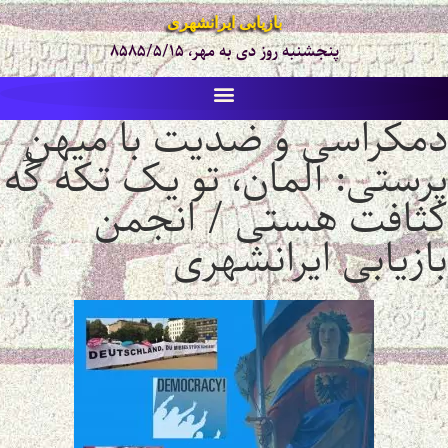
بازیابی ایرانشهری
پنجشنبه روز دی به مهر، ۸۵۸۵/۵/۱۵
دمکراسی و ضدیت با میهن
پرستی: آلمان، تو یک تکه گُه
کثافت هستی / انجمن
بازیابی ایرانشهری