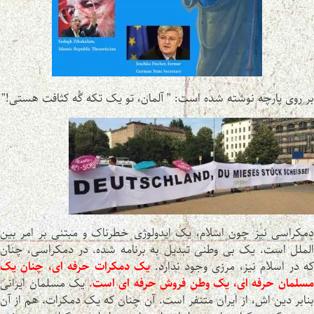
بر روی پارچه نوشته شده است: ” آلمان، تو یک تکه گُه کثافت هستی!”
دمکراسی نیز چون اسلام، یک ایدولوژی خطرناک و مبتنی بر امر بین
الملل است. یک بی وطنی تبدیل به برنامه شده. در دمکراسی، چنان
ه در اسلام نیز، مرزی وجود ندارد.
یک دمکرات حرفه ای، چنان یک
سلمان حرفه ای، یک وطن فروش حرفه ای است.
یک مسلمان ایرانی
بنابر دین اش، از ایران متنفر است. آن چنان که یک دمکرات. هم از آن