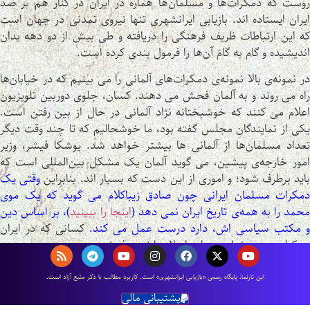
روست که دمکرات‌ها و مسلمان‌ها هماره در ایران در کنار هم بر ضد
ایران ایستاده اند. بازیابی ایرانشهری تنها نیروی تمدنی در جهان است
که این ارتباطات ظریف فرهنگی را دریافته و طی بیش از دو دهه بدان
اندیشیده و گام به گام آن‌ها را فرمول بندی کرده است.
در نمونه‌ی بالا نمونه‌ی دمکرات‌های آلمانی را می بینیم که در خیابان‌ها
راه می روند و به آلمان فحش می دهند. کسان، جلوی دوربین تلویزیون
اعلام می کنند که خوشبختانه نژاد آلمانی در حال از بین رفتن است.
یکی از نمایندگان مجلس گفته بود، ما خوشحالیم که تا چند وقت دیگر
تعداد مسلمان‌ها از آلمانی ها بیشتر خواهد شد. یوشکا فیشر، وزیر
امور خارجه‌ی پیشین، می گوید آلمان یک مشکل بین‌المللی است که
اید برطرف شود؛ و اموری از این دست که بسیار اند. بنابراین
وقتی یک
دمکرات مسلمان ایرانی چون صادق زیباکلام می گوید که یک موی
حمد را به همه‌ی تاریخ ایران نمی دهد (
اینجا را ببینید
)، بر اساس دین
و مکتب سیاسی اش، دارد درست عمل می کند.
کسانی که در ایران
دمکراسی می خواهند، باید اسلام را نیز بپذیرند.
اين تارنما، پایگاه رسمی «بازیابی ایرانشهری» است. كاربرد مطالب با ذكر منبع آزاد است.
چهارشنبه روز فروردین، ۱۹ خرداد ماه سال ۸۵۷۵ زرتشتی، نویسنده:
پشتیبانی مالی
کیخسرو آرش گرگین