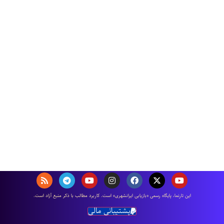
اين تارنما، پایگاه رسمی «بازیابی ایرانشهری» است. كاربرد مطالب با ذكر منبع آزاد است.
پشتیبانی مالی