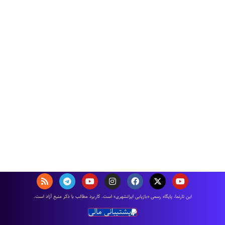
اين تارنما، پایگاه رسمی «بازیابی ایرانشهری» است. كاربرد مطالب با ذكر منبع آزاد است.
پشتیبانی مالی