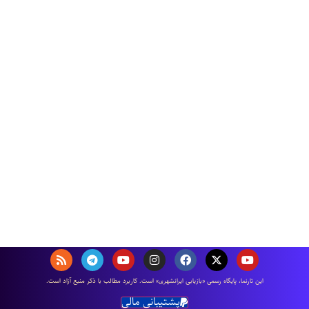
اين تارنما، پایگاه رسمی «بازیابی ایرانشهری» است. كاربرد مطالب با ذكر منبع آزاد است.
پشتیبانی مالی