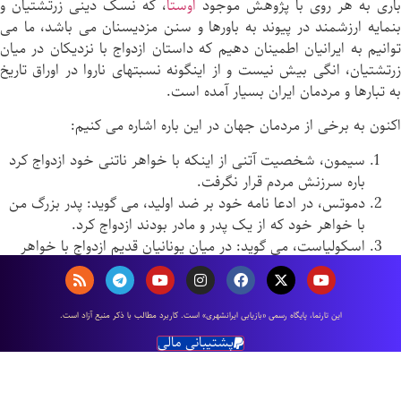
بارى به هر روى با پژوهش موجود
اوستا
، كه نسک دینی زرتشتيان و
بنمایه ارزشمند در پیوند به باورها و سنن مزديسنان می باشد، ما می
توانيم به ایرانیان اطمينان دهيم كه داستان ازدواج با نزدیکان در ميان
زرتشتيان، انگی بيش نيست و از اينگونه نسبتهاى ناروا در اوراق تاريخ
به تبارها و مردمان ایران بسیار آمده است.
اکنون به برخی از مردمان جهان در این باره اشاره می كنيم:
سيمون، شخصيت آتنى از اينكه با خواهر ناتنى خود ازدواج كرد
باره سرزنش مردم قرار نگرفت.
دموتس، در ادعا نامه خود بر ضد اوليد، می گويد: پدر بزرگ من
با خواهر خود كه از يک پدر و مادر بودند ازدواج كرد.
اسكولياست، می گويد: در میان يونانيان قديم ازدواج با خواهر
ناتنى منع قانونى نداشت.
لنان، می گويد: اسپارتیها، می توانستند هتا با خواهران هم شير
و يک پشت خود ازدواج كنند.
اين تارنما، پایگاه رسمی «بازیابی ایرانشهری» است. كاربرد مطالب با ذكر منبع آزاد است.
آدام می گويد: ازدواج پدر و مادر با فرزندان خود در میان يونانيان
پشتیبانی مالی
مرسوم بوده است.
در عهد عتيق تورات آمده: لوت پيامبر در زمان کهنسالی اين کردار
را انجام داده است.