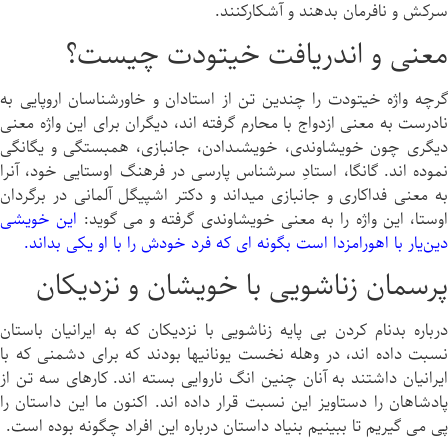
سرکش و نافرمان بدهند و آشکارکنند.
معنی و اندریافت خيتودت چيست؟
گرچه واژه خيتودت را چندين تن از استادان و خاورشناسان اروپایى به
نادرست به معنی ازدواج با محارم گرفته اند، ديگران براى اين واژه معنی
ديگرى چون خويشاوندى، خويشىدادن، جانبازى، همبستگى و يگانگى
نموده اند. گانگا، استادِ سرشناس پارسى در فرهنگ اوستایى خود، آنرا
به معنی فداكارى و جانبازى میداند و دكتر اشپيگل آلمانى در برگردان
اوستا، اين واژه را به معنی خويشاوندى گرفته و می گويد:
اين خويشى
دین‌یار با اهورامزدا است بگونه ای كه فرد خودش را با او يكى بداند.
پرسمان زناشویى با خویشان و نزديكان
درباره بدنام کردن بى پایه زناشویى با نزديكان كه به ايرانيان باستان
نسبت داده اند، در وهله نخست يونانیها بودند كه برای دشمنى که با
ايرانيان داشتند به آنان چنين انگ ناروایی بسته اند. كارهاى سه تن از
پادشاهان را دستاویز اين نسبت قرار داده اند. اکنون ما اين داستان را
پی می گیریم تا ببينيم بنیاد داستان درباره اين افراد چگونه بوده است.