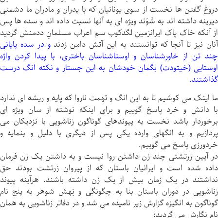
دروغ گفتن ها نخست از سوى يونانيان كه با پدران و مادران ما دشمنى
ديرينه داشته اند به شَوَند ویژه ای به آنها نسبت داده اند و سده ها پس
از آنكه خاک پاک ايرانزمین لگدكوب سم اعراب مسلمانِ ددمنش گرديد
نان نيز تا آنجا كه توانستند به اين آتش دامن زدند
و در سده پایانی
چند تن از خاورشناسان و اوستاشناسان باختری، با پيدا كردن واژه
اوستایى (خيتودت) بگمان خودشان به اين جستار و نکته انگ درست
گذاشتند.
ما اينک می كوشيم تا به اين انگ و تهمت ناروا كه پايه و ریشه ای ندارد
با دانش و خرد پاسخ گویيم و براى اينكه نوشته از سان ویژه ای
برخوردار باشد نخست به پيوندهای گوناگون زناشویى با نزديكان می
پردازیم و به انگهای وارده يكى پس از ديگرى با دلیل و بنمایه و
خردورزی پاسخ می گویيم.
در آیين زرتشتى چند زن داشتن روا نيست و به داشتن يک زن فرمان
داده شده است و ايرانيان باستان كه از پيروان زرتشت بودند حق
نداشتند در یک زمان بيش از يک زن داشته باشند. هرآینه پيوند
زناشویى در دوران باستان بنا به چگونگی و نِهش شوهر به پنج نام
گوناگون به انگیزه گزارش زير ناميده می شد و در دفاتر زناشویى به همان
نام نگارش می گرديد: