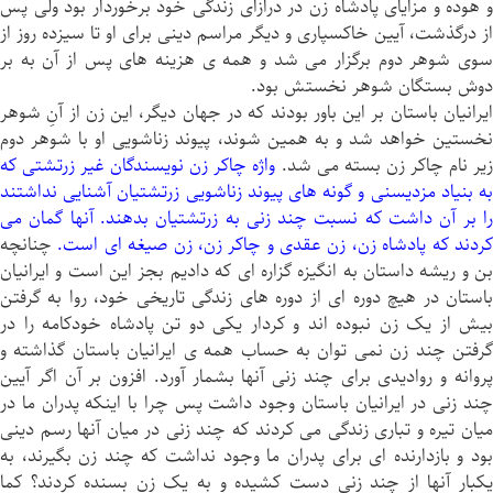
و هوده و مزاياى پادشاه زن در درازای زندگی خود برخوردار بود ولى پس
از درگذشت، آیين خاکسپاری و دیگر مراسم دینی براى او تا سيزده روز از
سوی شوهر دوم برگزار می شد و همه ی هزينه هاى پس از آن به بر
دوش بستگان شوهر نخستش بود.
ايرانيان باستان بر این باور بودند كه در جهان ديگر، اين زن از آنِ شوهر
نخستين خواهد شد و به همين شوند، پيوند زناشویى او با شوهر دوم
ير نام چاكر زن بسته می شد.
واژه چاكر زن نويسندگان غير زرتشتى که
به بنیاد مزديسنى و گونه های پيوند زناشویى زرتشتيان آشنایى نداشتند
را بر آن داشت كه نسبت چند زنی به زرتشتيان بدهند. آنها گمان می
ردند كه پادشاه زن، زن عقدى و چاكر زن، زن صیغه اى است.
چنانچه
بن و ریشه داستان به انگیزه گزاره ای كه داديم بجز اين است و ايرانيان
باستان در هيچ دوره اى از دوره های زندگى تاريخى خود، روا به گرفتن
بيش از يک زن نبوده اند و کردار يكى دو تن پادشاه خودكامه را در
گرفتن چند زن نمی توان به حساب همه ی ايرانيان باستان گذاشته و
پروانه و روادیدی براى چند زنى آنها بشمار آورد. افزون بر آن اگر آیين
چند زنى در ايرانيان باستان وجود داشت پس چرا با اينكه پدران ما در
ميان تیره و تباری زندگى می كردند كه چند زنی در میان آنها رسم دینی
بود و بازدارنده ای براى پدران ما وجود نداشت كه چند زن بگيرند، به
يکبار آنها از چند زنى دست كشيده و به يک زن بسنده كردند؟ كما