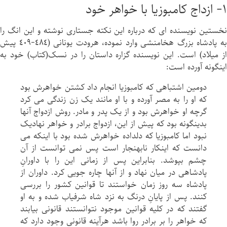
۱- ازداج كامبوزيا با خواهر خود
نخستين نويسنده اى كه درباره اين نکته جستاری نوشته و اين انگ را
به پادشاه بزرگ هخامنشى وارد نموده، هرودت یونانی (٤٨٤-٤٠٩ پيش
از ميلاد) است. اين نويسنده گزاره داستان را در نسک(کتاب) خود به
اينگونه آورده است:
دومين اشتباهی كه كامبوزيا انجام داد كشتن خواهرش بود
كه او را به مصر آورده و با او مانند يک زن زندگى می كرد
گرچه او خواهرش بود و از يک پدر و مادر. روش ازدواج آنها
بدينگونه بود كه پيش از اين، ازدواج برادر و خواهر نهادیک
نبود اما كامبوزيا كه دلداده خواهرش شده بود با اينكه می
دانست كه اينكار نابهنجار است پس نمی توانست از آن
چشم بپوشد. بنابراين پس از زمانی اين را با داورانِ
پادشاهی در ميان نهاد و از آنها چاره جویى كرد. داوران از
پادشاه سه روز زمان خواستند تا قوانين كشور را بررسى
كنند. پس از پايانِ درنگ به نزد شاه شرفياب شده و به او
گفتند كه در كليه قوانين موجود نتوانستند قانونى بيابند
كه خواهر را بر برادر روا باشد هرآینه قانونى وجود دارد كه