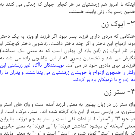
اينكه تا امروز هم زرتشتيان در هر كجاى جهان كه زندگى می كنند به
همين رسم يک زنى پایبند هستند.
٣- ايوک زن
هنگامی که مردى داراى فرزند پسر نبود اگر فرزند او ویژه به يک دختر
بود، ازدواج اين دختر و اگر چند دختر داشت، زناشویى دختر كوچكتر او
زير نام ايوک زن (اين واژه اى پهلوى است كه به معنی يک میباشد)
نگارش می شد و نخستين پسرى كه از اين زناشویى زاده می شد به
رزندى نیای مادرى خود در می آمد.
نويسندگان ناآگاه غير زرتشتى اين
رفتار را همچون ازدواج با خویشان زرتشتيان می پنداشتند و پدران ما را
به ازدواج با نزدیکان بزه ور كردند.
۴- ستر زن
واژه ستر زن در زبان پهلوى به معنی فرزند آمده است و واژه های استر و
سترون، در پارسى سره، از اين واژه گرفته شده اند. استر، مركب است از
دو جزء “ا” و “ستر”، ا، از ادات نفى است و ستر به چم فرزند. بنابراين
معنی آمیخته آن میشود “نداشتن فرزند” یا “بی فرزند” به معنی جانوری
كه نازاست و “ستر” کوتاه شده ی “استر” است و “ون” به معنی مانند و