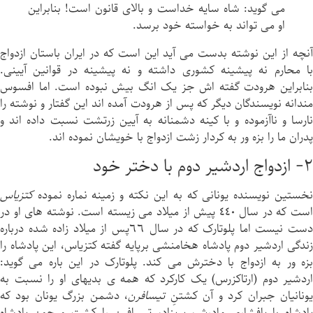
می گويد: شاه سايه خداست و بالای قانون است! بنابراين
او می تواند به خواسته خود برسد.
آنچه از اين نوشته بدست می آيد اين است كه در ايران باستان ازدواج
با محارم نه پیشینه كشورى داشته و نه پیشینه در قوانين آیینی.
بنابراين هرودت گفته اش جز يک انگ بيش نبوده است. اما افسوس
مندانه نويسندگان ديگر كه پس از هرودت آمده اند اين گفتار و نوشته را
نارسا و ناآزموده و با کینه دشمنانه به آیین زرتشت نسبت داده اند و
پدران ما را بزه ور به کردار زشت ازدواج با خویشان نموده اند.
٢- ازدواج اردشير دوم با دختر خود
نخستين نويسنده يونانى كه به اين نکته و زمینه نماره نموده
كتزياس
است كه در سال ٤٤٠ پیش از ميلاد می زيسته است. نوشته هاى او در
دست نيست اما پلوتارک كه در سال ٦٦پس از ميلاد زاده شده درباره
زندگى اردشير دوم پادشاه هخامنشى برپایه گفته كتزياس، اين پادشاه را
بزه ور به ازدواج با دخترش می كند. پلوتارک در این باره می گويد:
اردشير دوم (ارتاكزرس) يک كاركرد كه همه ی بدیهاى او را نسبت به
ونانيان جبران كرد و آن كشتنِ
تيسافرن
، دشمن بزرگ يونان بود كه
پادشاه با پافشاری مادرش، پريزاد، تيسافرن را كشت و چون پادشاه