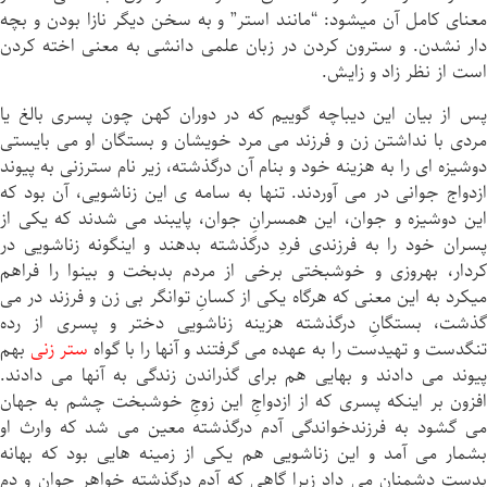
معنای كامل آن میشود: “مانند استر” و به سخن ديگر نازا بودن و بچه
دار نشدن. و سترون كردن در زبان علمى دانشی به معنی اخته كردن
است از نظر زاد و زایش.
پس از بيان اين دیباچه گویيم كه در دوران کهن چون پسرى بالغ يا
مردى با نداشتن زن و فرزند می مرد خويشان و بستگان او می بايستى
دوشيزه اى را به هزینه خود و بنام آن درگذشته، زير نام سترزنى به پیوند
ازدواج جوانى در می آوردند. تنها به سامه ی اين زناشویى، آن بود كه
این دوشیزه و جوان، این همسرانِ جوان، پایبند می شدند كه يكى از
پسران خود را به فرزندى فردِ درگذشته بدهند و اينگونه زناشویى در
کردار، بهروزی و خوشبختى برخی از مردم بدبخت و بينوا را فراهم
میكرد به اين معنی كه هرگاه يكى از کسانِ توانگر بی زن و فرزند در می
گذشت، بستگانِ درگذشته هزينه زناشویى دختر و پسرى از رده
تنگدست و تهیدست را به عهده می گرفتند و آنها را با گواه
ستر زنى
بهم
پيوند می دادند و بهایی هم براى گذراندن زندگى به آنها می دادند.
افزون بر اینکه پسرى كه از ازدواجِ این زوجِ خوشبخت چشم به جهان
می گشود به فرزندخواندگى آدم درگذشته معين می شد که وارث او
بشمار می آمد و اين زناشویى هم يكى از زمینه هایی بود كه بهانه
بدست دشمنان می داد زيرا گاهى كه آدم درگذشته خواهرِ جوان و دم