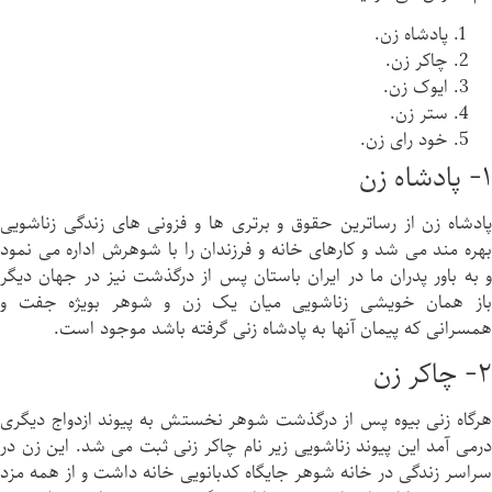
پادشاه زن.
چاكر زن.
ايوک زن.
ستر زن.
خود راى زن.
١- پادشاه زن
پادشاه زن از رساترين حقوق و برتری ها و فزونی های زندگى زناشویى
بهره مند می شد و کارهای خانه و فرزندان را با شوهرش اداره می نمود
و به باور پدران ما در ايران باستان پس از درگذشت نيز در جهان ديگر
باز همان خویشی زناشویى ميان يک زن و شوهر بويژه جفت و
همسرانی كه پیمان آنها به پادشاه زنى گرفته باشد موجود است.
٢- چاكر زن
هرگاه زنى بيوه پس از درگذشت شوهر نخستش به پیوند ازدواج ديگرى
درمی آمد اين پيوند زناشویى زير نام چاكر زنى ثبت می شد. اين زن در
سراسر زندگى در خانه شوهر جایگاه كدبانویى خانه داشت و از همه مزد