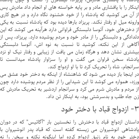
اينكار را با پافشاری مادر و بر پایه خواسته های او انجام داد مادرش پس
از آن می كوشيد كه پادشاه را از خود خشنود نگاه دارد و در هيچ كارى
وارونه ميل او رفتار نكند. پريزاد بارها ديده بود كه پادشاه نسبت به يكى
از دخترهاى خود، آتوسا دلبستگی فراوانی دارد هرآینه می كوشد كه اين
دلدادگی و دلبستگی را از مادر خود و مردم پوشيده دارد. پريزاد، پس از
آگاهی از اين نکته، كوشيد تا نسبت به نوه اش، آتوسا دلبستگی
بيشترى نشان دهد و هرگاه زمان می يافت از زيبایى و رفتار نیک او نزد
پادشاه سخن فراوان می گفت و او را سزاوار پادشاه میدانست تا
سرانجام، شاه را تحريک كرد تا با او ازدواج كند.
در اينجا باز دیده می شود كه شاهنشاه از اينكه به دختر خود عشق می
ورزد، همواره می كوشد تا اين شیدایی را از نظر مردم پوشيده دارد چون
از مردم و مادرش شرم می کرد و سرانجام اردشير به تحريک مادرش كه
زن جاه طلب و بدسرشتی بود، به اينكار تن داد.
٣- ازدواج قباد با دختر خود
داستان ازدواج قباد با دخترش را نخستین بار “آگاتيس” كه در دوران
پادشاهى انوشيروان می زيسته گفته است كه قباد پدر انوشيروان با
دختر خود به نام زنبق ازدواج كرده اما اینگونه نکته و سخن را نه