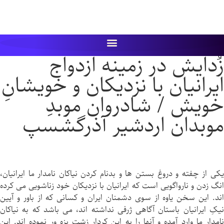
زُدایش در زمینه ازدواج
ایرانیان با نزدیکان و خویشانِ
خویش / شادروان موبدِ
موبدان اردشیر آذرگشسپ
يكى از چفته و دروغ بستن ها و بدنام کردن نیاکان نامدار ما ایرانیان،
انگ زدن و نارواگویی است که ایرانیان با نزديكان خود زناشویى می کرده
اند. این سخن یاوه از سوى دشمنان ايران و کسانی كه از باور و آیین
نیکِ ايرانيان باستان آگاهی ژرفی نداشته اند، می باشد که به نياكان
نامدار ما وارد آمده و آنها را به اين کردار زشت بزه ور نموده اند. اين