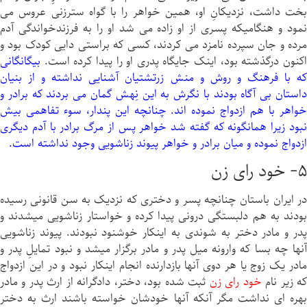
بخت داشت، نزديكانِ او، همين خواهر را با گواه سترزنى عروس می
نمود و هنگامیكه پسرى از او زاده می شد او را به فرزندخواندگى آدم
مرده و جان سپرده نامزد می كردند، كسى كه براستی دايى کودک بود و
اکنون درگذشته بود، اينک جایگاه پدرى او را پيدا كرده است.
بيگانگانى
كه با فرهنگ و روش و منش زرتشتيان آشنایى نداشته و از بنیان
داستان بی آگاه بودند با نگرش به اين نِهش گمان می بردند كه برادر و
خواهر با هم ازدواج نموده اند. چنانچه اين پندار، سوء تفاهمى بيش
نبود زيرا همانگونه كه گفته شد خواهر پس از مرگ برادر با آدم ديگرى
ازدواج نموده و میان برادر و خواهر پیوند زناشویى وجود نداشته است.
۵- خود راى زن
در ايران باستان چنانچه پسر و دخترى كه نزدیک به سن قانونى رسيده
بودند به هم دلبستگی درونی پيدا كرده و خواستار زناشویى میشدند و
پدر و مادر دختر به شوندی به اينکار خوشنود نبودند. پیوند زناشويى
آنها چه بسا که وارونه ميل پدر و مادر برگزار میشد و نبود تمايلِ پدر و
مادر يک زوج يا هر دوى آنها بازدارنده انجام اينکار نبود و در اين ازدواج
ه زير نام
خود راى زن
ثبت شده بود، دختر، دادگرانه از ارث پدر و مادر
بهره اى نداشت مگر آنكه آنها خودشان خواسته باشند ارث به دختر