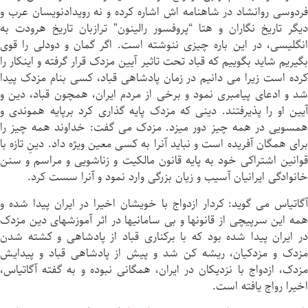
فردوسى روانشاد در شاهنامه اش اشاره كرده و نه رویدادنويسان عرب و
ديگر تاريخ نگاران و هتا “پروفسور رالينون” ترازبان تاريخ هرودت به
انگليسى، در اين باره چيزى ننوشته است. اگر گمان و دودلی را قوى
بگيريم شاید بگویيم كه قباد تحت تاثير آیين مزدک قرار گرفته و اينكار را
كرده است زيرا می دانيم در زمان پادشاهى قباد، کسی بنام مزدک پيدا
شد و ادعاى پيامبرى نمود و برخی از مردم ايران، همچون قباد، دين و
آیين او را پذيرفتند. دينى كه مزدک پایه گذاری کرد برپایه هموندی و
همسویی در همه چيز دور میزد. مزدک می گفت: خداوند همه چيز را
براى همگان آفريده است و نبايد آنرا به کسی معين ویژه داد. دينِ تازه با
قوانين اشتراكى خود به پایه قانون مالكيت و زناشويى و مراسم و سنن
خانوادگى ايرانيان آسیب و زیان بزرگى وارد نمود و آنرا سست كرد.
آگاتياس می گويد: کردار ازدواج با خویشان اخيرا در ايران پيدا شده و
همه اين سرپیچی از قانونها و بى سامانیها در اثر آموزشهای دين مزدک
در ايران پيدا شده بود كه با برکناری قباد از پادشاهى و كشته شدن
مزدک و مزدكيان، ريشه كن شد و پيش از پادشاهى قباد و پیدایش
مزدک، ازدواج با نزدیکان در ايران، همگانی نبوده و به گفته آگاتياس،
اخيرا رواج يافته است.