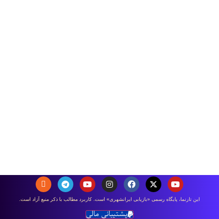
اين تارنما، پایگاه رسمی «بازیابی ایرانشهری» است. كاربرد مطالب با ذكر منبع آزاد است.
پشتیبانی مالی